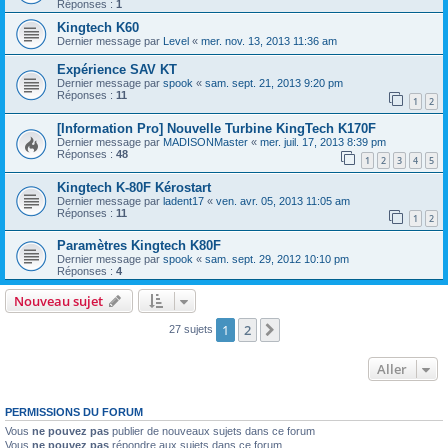
Réponses :
1
Kingtech K60
Dernier message par
Level
«
mer. nov. 13, 2013 11:36 am
Expérience SAV KT
Dernier message par
spook
«
sam. sept. 21, 2013 9:20 pm
Réponses :
11
1
2
[Information Pro] Nouvelle Turbine KingTech K170F
Dernier message par
MADISONMaster
«
mer. juil. 17, 2013 8:39 pm
Réponses :
48
1
2
3
4
5
Kingtech K-80F Kérostart
Dernier message par
ladent17
«
ven. avr. 05, 2013 11:05 am
Réponses :
11
1
2
Paramètres Kingtech K80F
Dernier message par
spook
«
sam. sept. 29, 2012 10:10 pm
Réponses :
4
Nouveau sujet
1
2
Suivant
27 sujets
Aller
PERMISSIONS DU FORUM
Vous
ne pouvez pas
publier de nouveaux sujets dans ce forum
Vous
ne pouvez pas
répondre aux sujets dans ce forum