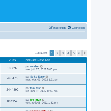
Inscription
Connexion
1
2
3
4
5
6
Suivant
128 sujets
VUES
DERNIER MESSAGE
par
olvalem
185897
mer. juil. 27, 2022 5:03 pm
par
Strike Eagle
448476
mar. févr. 01, 2022 1:21 pm
par
tom5972
2444892
lun. mai 19, 2025 11:55 am
par
ice_man
864959
ven. août 05, 2011 1:32 pm