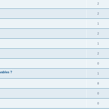
2
2
1
2
1
2
0
vables ?
1
8
0
0