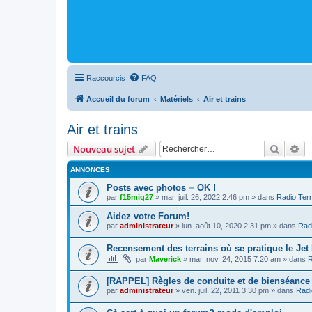
Raccourcis
FAQ
Accueil du forum
Matériels
Air et trains
Air et trains
Recher
Re
Nouveau sujet
ANNONCES
Posts avec photos = OK !
par
f15mig27
»
mar. juil. 26, 2022 2:46 pm
» dans
Radio Terr
Aidez votre Forum!
par
administrateur
»
lun. août 10, 2020 2:31 pm
» dans
Radi
Recensement des terrains où se pratique le Jet
par
Maverick
»
mar. nov. 24, 2015 7:20 am
» dans
R
[RAPPEL] Règles de conduite et de bienséance
par
administrateur
»
ven. juil. 22, 2011 3:30 pm
» dans
Radi