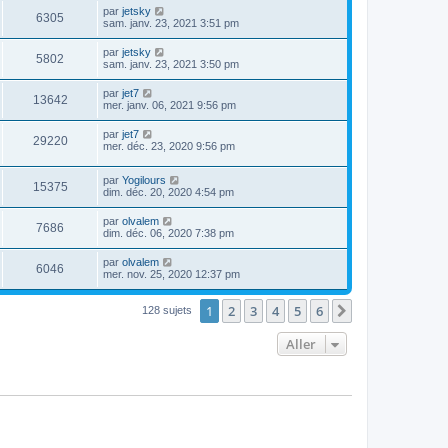
par
jetsky
6305
sam. janv. 23, 2021 3:51 pm
par
jetsky
5802
sam. janv. 23, 2021 3:50 pm
par
jet7
13642
mer. janv. 06, 2021 9:56 pm
par
jet7
29220
mer. déc. 23, 2020 9:56 pm
par
Yogilours
15375
dim. déc. 20, 2020 4:54 pm
par
olvalem
7686
dim. déc. 06, 2020 7:38 pm
par
olvalem
6046
mer. nov. 25, 2020 12:37 pm
1
2
3
4
5
6
Suivant
128 sujets
Aller