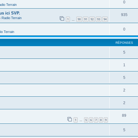
0
dio Terrain
us ici SVP.
935
s
Radio Terrain
1
90
91
92
93
94
…
0
io Terrain
RÉPONSES
5
1
5
2
2
89
1
5
6
7
8
9
…
5