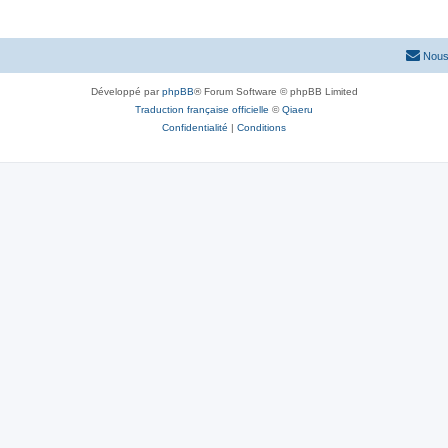
Nous
Développé par
phpBB
® Forum Software © phpBB Limited
Traduction française officielle
©
Qiaeru
Confidentialité
|
Conditions