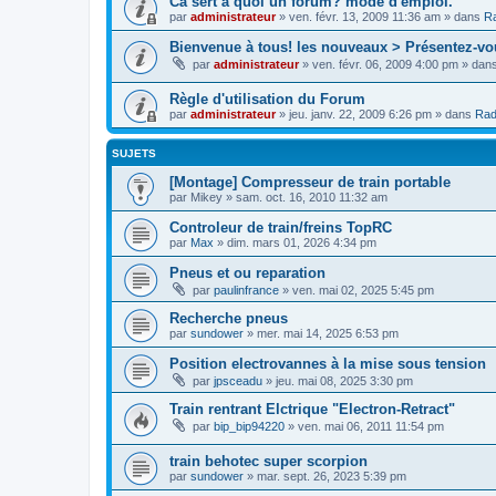
Cà sert à quoi un forum? mode d'emploi.
par
administrateur
»
ven. févr. 13, 2009 11:36 am
» dans
Ra
Bienvenue à tous! les nouveaux > Présentez-vo
par
administrateur
»
ven. févr. 06, 2009 4:00 pm
» dan
Règle d'utilisation du Forum
par
administrateur
»
jeu. janv. 22, 2009 6:26 pm
» dans
Rad
SUJETS
[Montage] Compresseur de train portable
par
Mikey
»
sam. oct. 16, 2010 11:32 am
Controleur de train/freins TopRC
par
Max
»
dim. mars 01, 2026 4:34 pm
Pneus et ou reparation
par
paulinfrance
»
ven. mai 02, 2025 5:45 pm
Recherche pneus
par
sundower
»
mer. mai 14, 2025 6:53 pm
Position electrovannes à la mise sous tension
par
jpsceadu
»
jeu. mai 08, 2025 3:30 pm
Train rentrant Elctrique "Electron-Retract"
par
bip_bip94220
»
ven. mai 06, 2011 11:54 pm
train behotec super scorpion
par
sundower
»
mar. sept. 26, 2023 5:39 pm