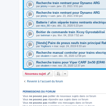
Recherche train rentrant pour Dynamo ARG
par
jetsky
»
sam. janv. 23, 2021 3:51 pm
Recherche train rentrant pour Dynamo ARG
par
jetsky
»
sam. janv. 23, 2021 3:50 pm
Batterie / alim séparée trains rentrants electriq
par
nico_90
»
jeu. déc. 31, 2020 5:23 pm
Boitier de commande train Xicoy Gyrostabilisé
par
twinman
»
jeu. févr. 04, 2016 7:52 am
[Vends] Paire de pneus neufs train principal Ra
par
Yogilours
»
mar. sept. 24, 2019 8:33 am
Recherche manual controler pour trains elecri
par
olvalem
»
sam. déc. 05, 2020 12:58 pm
Recherche trains pour Viper CARF 2m50 (ER40 
par
olvalem
»
mer. nov. 25, 2020 12:37 pm
Nouveau sujet
Revenir à l’accueil du forum
PERMISSIONS DU FORUM
Vous
ne pouvez pas
publier de nouveaux sujets dans ce forum
Vous
ne pouvez pas
répondre aux sujets dans ce forum
Vous
ne pouvez pas
modifier vos messages dans ce forum