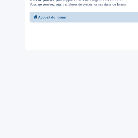
Vous
ne pouvez pas
supprimer vos messages dans ce forum
Vous
ne pouvez pas
transférer de pièces jointes dans ce forum
Accueil du forum