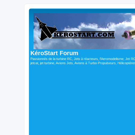
KéroStart Forum
Passionnés de la turbine RC, Jets à réacteurs, l'Aeromodelisme, Jet 
jetcat, jet turbine, Avions Jets, Avions à Turbo-Propulseurs, Hélicoptè