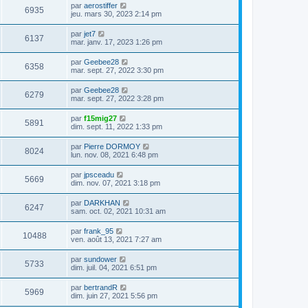
par
aerostiffer
6935
jeu. mars 30, 2023 2:14 pm
par
jet7
6137
mar. janv. 17, 2023 1:26 pm
par
Geebee28
6358
mar. sept. 27, 2022 3:30 pm
par
Geebee28
6279
mar. sept. 27, 2022 3:28 pm
par
f15mig27
5891
dim. sept. 11, 2022 1:33 pm
par
Pierre DORMOY
8024
lun. nov. 08, 2021 6:48 pm
par
jpsceadu
5669
dim. nov. 07, 2021 3:18 pm
par
DARKHAN
6247
sam. oct. 02, 2021 10:31 am
par
frank_95
10488
ven. août 13, 2021 7:27 am
par
sundower
5733
dim. juil. 04, 2021 6:51 pm
par
bertrandR
5969
dim. juin 27, 2021 5:56 pm