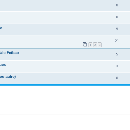
0
0
ue
9
21
1
2
3
fale Feibao
5
ques
3
ou autre)
0