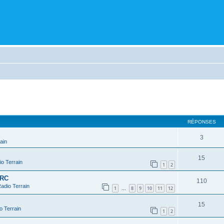
cher
cherche avancée
RÉPONSES
3
ain
15
o Terrain
1
2
 RC
110
adio Terrain
1
8
9
10
11
12
…
15
o Terrain
1
2