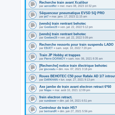
Recherche train avant Xcalibur
par
aerostiffer
»
mer. mars 08, 2023 10:32 pm
Séquenceur pneumatique EVSD SQ PRO
par
jet7
»
mar. janv. 17, 2023 11:15 am
(vends) train rentrant behotec
par
Geebee28
»
ven. juil. 22, 2022 5:12 pm
(vends) train rentrant behotec
par
Geebee28
»
ven. juil. 22, 2022 5:09 pm
Recherche ressorts pour train suspendu LADO
par
EBJET
»
sam. sept. 10, 2022 7:20 pm
Train JP Hobby et trappes
par
Pierre DORMOY
»
sam. nov. 06, 2021 8:35 am
[Recherche] notice train électrique behotec
par
jpsceadu
»
dim. nov. 07, 2021 3:18 pm
Roues BEHOTEC C50 pour Rafale AD 1/7 introu
par
DARKHAN
»
lun. sept. 27, 2021 9:13 pm
Axe jambe de train avant electron retract 6*60
par
Majax
»
mar. août 10, 2021 12:09 pm
frein electron retract.
par
sundower
»
dim. juil. 04, 2021 6:51 pm
Controleur de train HS?
par
bertrandR
»
dim. juin 27, 2021 5:56 pm