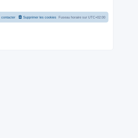
 contacter
Supprimer les cookies
Fuseau horaire sur
UTC+02:00