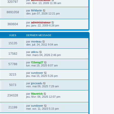
par
administrateur
320797
ven. févr. 13, 2009 11:36 am
par
MrMartin
8891058
dim. juin 07, 2026 12:21 pm
par
administrateur
360604
jeu. janv. 22, 2009 6:26 pm
VUES
DERNIER MESSAGE
par
monleau
15135
dim. juil. 24, 2011 9:04 am
par
atikou
17582
mer. mars 04, 2026 2:46 pm
par
f15mig27
57788
lun. mai 19, 2025 8:07 am
par
sundower
3215
jeu. mai 15, 2025 5:26 pm
par
jpsceadu
5073
ven. mai 09, 2025 7:29 am
par
Maverick
234328
jeu. févr. 06, 2025 12:07 pm
par
sundower
21199
mer. oct. 11, 2023 5:15 pm