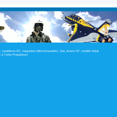
RC, modélisme RC, maquettes télécommandées, Jets, Avions RC, modèle réduit,
res à Turbo-Propulseurs