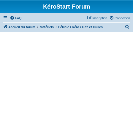
KéroStart Forum
FAQ
Inscription
Connexion
R
Accueil du forum
Matériels
Pétrole / Kéro / Gaz et Huiles
e
c
h
e
r
c
h
e
r