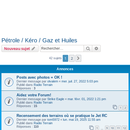
Pétrole / Kéro / Gaz et Huiles
Rechercher
Recherche avanc
Nouveau sujet
1
2
Suivant
42 sujets
Annonces
Posts avec photos = OK !
Dernier message par
olvalem
«
mer. juil. 27, 2022 5:03 pm
Publié dans
Radio Terrain
Réponses :
3
Aidez votre Forum!
Dernier message par
Strike Eagle
«
mar. févr. 01, 2022 1:21 pm
Publié dans
Radio Terrain
Réponses :
15
1
2
Recensement des terrains où se pratique le Jet RC
Dernier message par
tom5972
«
lun. mai 19, 2025 11:55 am
Publié dans
Radio Terrain
Réponses :
110
1
9
10
11
12
…