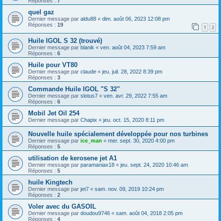
Réponses :
7
quel gaz
Dernier message par
aldu88
«
dim. août 06, 2023 12:08 pm
Réponses :
19
1
2
Huile IGOL S 32 (trouvé)
Dernier message par
blanik
«
ven. août 04, 2023 7:59 am
Réponses :
6
Huile pour VT80
Dernier message par
claude
«
jeu. juil. 28, 2022 8:39 pm
Réponses :
3
Commande Huile IGOL "S 32"
Dernier message par
slotus7
«
ven. avr. 29, 2022 7:55 am
Réponses :
6
Mobil Jet Oil 254
Dernier message par
Chapix
«
jeu. oct. 15, 2020 8:11 pm
Nouvelle huile spécialement développée pour nos turbines
Dernier message par
ice_man
«
mer. sept. 30, 2020 4:00 pm
Réponses :
5
utilisation de kerosene jet A1
Dernier message par
paramaniax18
«
jeu. sept. 24, 2020 10:46 am
Réponses :
5
huile Kingtech
Dernier message par
jet7
«
sam. nov. 09, 2019 10:24 pm
Réponses :
2
Voler avec du GASOIL
Dernier message par
doudou9746
«
sam. août 04, 2018 2:05 pm
Réponses :
4