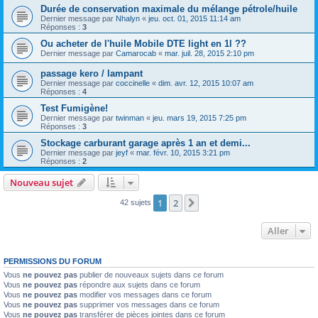
Durée de conservation maximale du mélange pétrole/huile
Dernier message par
Nhalyn
«
jeu. oct. 01, 2015 11:14 am
Réponses :
3
Ou acheter de l'huile Mobile DTE light en 1l ??
Dernier message par
Camarocab
«
mar. juil. 28, 2015 2:10 pm
passage kero / lampant
Dernier message par
coccinelle
«
dim. avr. 12, 2015 10:07 am
Réponses :
4
Test Fumigène!
Dernier message par
twinman
«
jeu. mars 19, 2015 7:25 pm
Réponses :
3
Stockage carburant garage après 1 an et demi...
Dernier message par
jeyf
«
mar. févr. 10, 2015 3:21 pm
Réponses :
2
Nouveau sujet
1
2
Suivant
42 sujets
Aller
PERMISSIONS DU FORUM
Vous
ne pouvez pas
publier de nouveaux sujets dans ce forum
Vous
ne pouvez pas
répondre aux sujets dans ce forum
Vous
ne pouvez pas
modifier vos messages dans ce forum
Vous
ne pouvez pas
supprimer vos messages dans ce forum
Vous
ne pouvez pas
transférer de pièces jointes dans ce forum