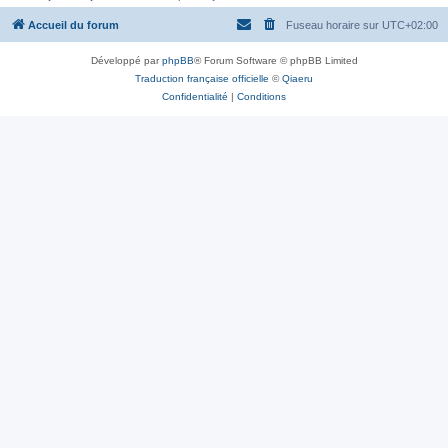
Accueil du forum
Fuseau horaire sur
UTC+02:00
Développé par
phpBB
® Forum Software © phpBB Limited
Traduction française officielle
©
Qiaeru
Confidentialité
|
Conditions