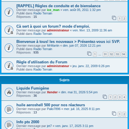
[RAPPEL] Règles de conduite et de bienséance
Dernier message par
ice_man
«
ven. août 05, 2011 1:32 pm
Publié dans
Radio Terrain
Réponses :
15
1
2
Cà sert à quoi un forum? mode d'emploi.
Dernier message par
administrateur
«
ven. févr. 13, 2009 11:36 am
Publié dans
Radio Terrain
Bienvenue à tous! les nouveaux > Présentez-vous ici SVP.
Dernier message par
MrMartin
«
dim. juin 07, 2026 12:21 pm
Publié dans
Radio Terrain
Réponses :
935
1
91
92
93
94
…
Règle d'utilisation du Forum
Dernier message par
administrateur
«
jeu. janv. 22, 2009 6:26 pm
Publié dans
Radio Terrain
Sujets
Liquide Fumigène
Dernier message par
Xender
«
dim. mai 31, 2026 5:54 pm
Réponses :
36
1
2
3
4
huile aeroshell 500 pour nos réacteurs
Dernier message par
Palio7896
«
mer. juil. 16, 2025 8:11 pm
Réponses :
13
1
2
Info ptx 2000
Dernier message par
jet7
«
ven. janv. 17, 2025 3:11 pm