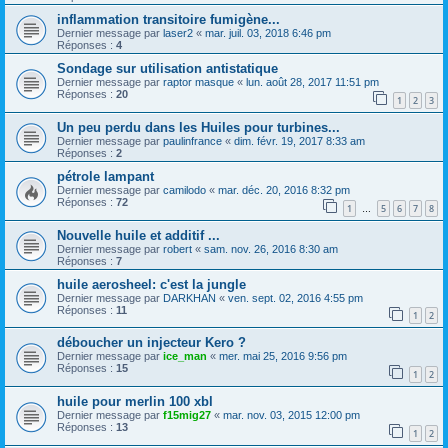
inflammation transitoire fumigène...
Dernier message par
laser2
«
mar. juil. 03, 2018 6:46 pm
Réponses :
4
Sondage sur utilisation antistatique
Dernier message par
raptor masque
«
lun. août 28, 2017 11:51 pm
Réponses :
20
1
2
3
Un peu perdu dans les Huiles pour turbines...
Dernier message par
paulinfrance
«
dim. févr. 19, 2017 8:33 am
Réponses :
2
pétrole lampant
Dernier message par
camilodo
«
mar. déc. 20, 2016 8:32 pm
Réponses :
72
1
5
6
7
8
…
Nouvelle huile et additif ...
Dernier message par
robert
«
sam. nov. 26, 2016 8:30 am
Réponses :
7
huile aerosheel: c'est la jungle
Dernier message par
DARKHAN
«
ven. sept. 02, 2016 4:55 pm
Réponses :
11
1
2
déboucher un injecteur Kero ?
Dernier message par
ice_man
«
mer. mai 25, 2016 9:56 pm
Réponses :
15
1
2
huile pour merlin 100 xbl
Dernier message par
f15mig27
«
mar. nov. 03, 2015 12:00 pm
Réponses :
13
1
2