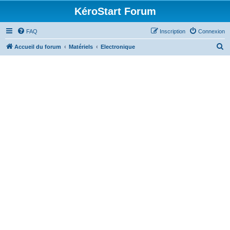
KéroStart Forum
FAQ
Inscription
Connexion
R
Accueil du forum
Matériels
Electronique
e
c
h
e
r
c
h
e
r