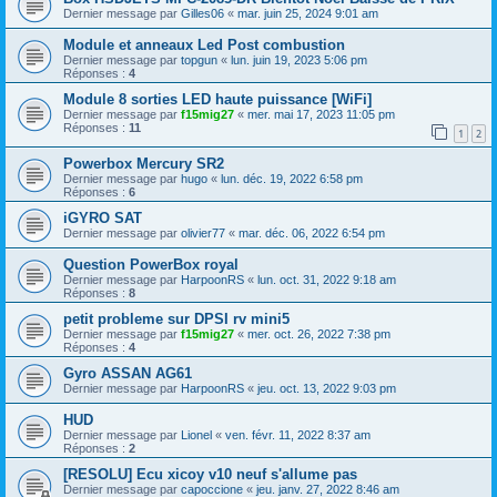
Dernier message par
Gilles06
«
mar. juin 25, 2024 9:01 am
Module et anneaux Led Post combustion
Dernier message par
topgun
«
lun. juin 19, 2023 5:06 pm
Réponses :
4
Module 8 sorties LED haute puissance [WiFi]
Dernier message par
f15mig27
«
mer. mai 17, 2023 11:05 pm
Réponses :
11
1
2
Powerbox Mercury SR2
Dernier message par
hugo
«
lun. déc. 19, 2022 6:58 pm
Réponses :
6
iGYRO SAT
Dernier message par
olivier77
«
mar. déc. 06, 2022 6:54 pm
Question PowerBox royal
Dernier message par
HarpoonRS
«
lun. oct. 31, 2022 9:18 am
Réponses :
8
petit probleme sur DPSI rv mini5
Dernier message par
f15mig27
«
mer. oct. 26, 2022 7:38 pm
Réponses :
4
Gyro ASSAN AG61
Dernier message par
HarpoonRS
«
jeu. oct. 13, 2022 9:03 pm
HUD
Dernier message par
Lionel
«
ven. févr. 11, 2022 8:37 am
Réponses :
2
[RESOLU] Ecu xicoy v10 neuf s'allume pas
Dernier message par
capoccione
«
jeu. janv. 27, 2022 8:46 am