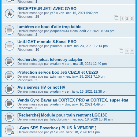
Réponses :
1
RECEPTEUR JETI AVEC GYRO
Dernier message par
jet7
«
ven. oct. 15, 2021 5:02 pm
Réponses :
29
1
2
3
lumières de bout d'aile trop faible
Dernier message par
jacquesdu33
«
dim. août 29, 2021 10:34 pm
Réponses :
2
UniLIGHT module 8-Kanal PRO
Dernier message par
jpsceadu
«
dim. mai 23, 2021 12:14 pm
Réponses :
10
1
2
Recherche jetcat telemetry adapter
Dernier message par
olvalem
«
sam. mai 15, 2021 12:40 pm
Protection servos box Jeti CB210 et CB220
Dernier message par
twinman
«
jeu. janv. 28, 2021 7:10 pm
Réponses :
3
Avis servos HV or not HV
Dernier message par
olvalem
«
ven. janv. 15, 2021 12:38 pm
Vends Gyro Bavarian CORTEX PRO et CORTEX, super état
Dernier message par
olvalem
«
dim. janv. 10, 2021 4:49 pm
Réponses :
8
[Recherche] Module pour train rentrant LGC13C
Dernier message par
helicobruno
«
mer. nov. 18, 2020 10:16 am
i-Gyro SRS Poxerbox ( PLUS À VENDRE )
Dernier message par
jet7
«
ven. sept. 18, 2020 6:11 pm