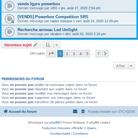
vends Igyro powerbox
Dernier message par
sif66
«
jeu. août 27, 2020 2:54 pm
[VENDS] Powerbox Competition SRS
Dernier message par
raptor masque
«
ven. août 14, 2020 12:29 pm
Rechercha anneau Led Unilight
Dernier message par
olvalem
«
dim. août 02, 2020 2:16 pm
Nouveau sujet
Page
1
sur
7
1
2
3
4
5
7
Suivant
166 sujets
…
Aller
PERMISSIONS DU FORUM
Vous
ne pouvez pas
publier de nouveaux sujets dans ce forum
Vous
ne pouvez pas
répondre aux sujets dans ce forum
Vous
ne pouvez pas
modifier vos messages dans ce forum
Vous
ne pouvez pas
supprimer vos messages dans ce forum
Vous
ne pouvez pas
transférer de pièces jointes dans ce forum
Accueil du forum
Fuseau horaire sur
UTC+02:00
Développé par
phpBB
® Forum Software © phpBB Limited
Traduction française officielle
©
Qiaeru
Confidentialité
|
Conditions