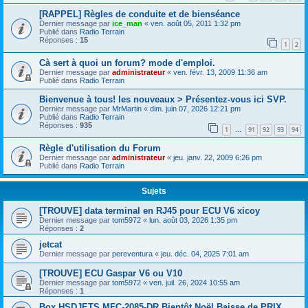
[RAPPEL] Règles de conduite et de bienséance
Dernier message par
ice_man
«
ven. août 05, 2011 1:32 pm
Publié dans
Radio Terrain
Réponses :
15
1
2
Cà sert à quoi un forum? mode d'emploi.
Dernier message par
administrateur
«
ven. févr. 13, 2009 11:36 am
Publié dans
Radio Terrain
Bienvenue à tous! les nouveaux > Présentez-vous ici SVP.
Dernier message par
MrMartin
«
dim. juin 07, 2026 12:21 pm
Publié dans
Radio Terrain
Réponses :
935
1
91
92
93
94
…
Règle d'utilisation du Forum
Dernier message par
administrateur
«
jeu. janv. 22, 2009 6:26 pm
Publié dans
Radio Terrain
Sujets
[TROUVE] data terminal en RJ45 pour ECU V6 xicoy
Dernier message par
tom5972
«
lun. août 03, 2026 1:35 pm
Réponses :
2
jetcat
Dernier message par
pereventura
«
jeu. déc. 04, 2025 7:01 am
[TROUVE] ECU Gaspar V6 ou V10
Dernier message par
tom5972
«
ven. juil. 26, 2024 10:55 am
Réponses :
1
Box HSDJETS MFC-2085-DR Bientôt Noël Baisse de PRIX