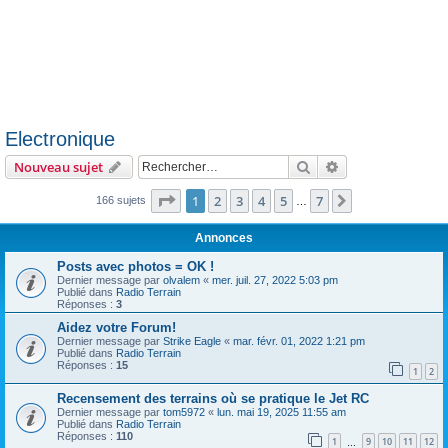
Electronique
Rechercher
Recherche avanc
Nouveau sujet
Page
1
sur
7
1
2
3
4
5
7
Suivant
166 sujets
…
Annonces
Posts avec photos = OK !
Dernier message par
olvalem
«
mer. juil. 27, 2022 5:03 pm
Publié dans
Radio Terrain
Réponses :
3
Aidez votre Forum!
Dernier message par
Strike Eagle
«
mar. févr. 01, 2022 1:21 pm
Publié dans
Radio Terrain
Réponses :
15
1
2
Recensement des terrains où se pratique le Jet RC
Dernier message par
tom5972
«
lun. mai 19, 2025 11:55 am
Publié dans
Radio Terrain
Réponses :
110
1
9
10
11
12
…