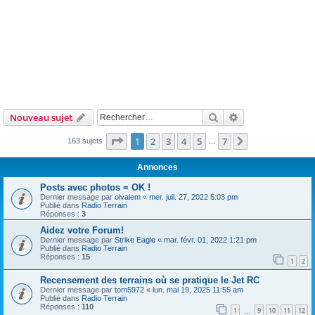
Rechercher
Recherche avanc
Nouveau sujet
Page
1
sur
7
1
2
3
4
5
7
Suivant
163 sujets
…
Annonces
Posts avec photos = OK !
Dernier message par
olvalem
«
mer. juil. 27, 2022 5:03 pm
Publié dans
Radio Terrain
Réponses :
3
Aidez votre Forum!
Dernier message par
Strike Eagle
«
mar. févr. 01, 2022 1:21 pm
Publié dans
Radio Terrain
Réponses :
15
1
2
Recensement des terrains où se pratique le Jet RC
Dernier message par
tom5972
«
lun. mai 19, 2025 11:55 am
Publié dans
Radio Terrain
Réponses :
110
1
9
10
11
12
…