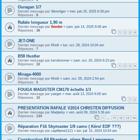
Ouragan 1/7
Dernier message par
Silvertiger
«
mer. juin 25, 2025 8:39 pm
Réponses :
8
Rafale longueur 1,90 m
Dernier message par
Xender
«
sam. juin 14, 2025 9:06 am
Réponses :
36
1
2
3
4
JET-ONE
Dernier message par
Rhofr
«
lun. oct. 28, 2024 10:04 am
Réponses :
7
B58 Hustler
Dernier message par
kerobrenner
«
sam. oct. 26, 2024 6:23 pm
Réponses :
32
1
2
3
4
Mirage-4000
Dernier message par
Rhofr
«
sam. oct. 05, 2024 2:54 pm
Réponses :
5
FOUGA MAGISTER CM170 échelle 1/3
Dernier message par
yaeger
«
mar. août 13, 2024 8:00 am
Réponses :
15
1
2
PRESENTATION RAFALE V2014 CHRISTEN DIFFUSION
Dernier message par
Madpeky
«
ven. août 09, 2024 5:36 pm
Réponses :
134
1
11
12
13
14
…
Réparation F16 Skymaster 1/8 camo ( Kéro/ EDF ???)
Dernier message par
captflame2121
«
lun. juil. 15, 2024 10:54 am
Construction F4 Phantom, plans René Lempereur