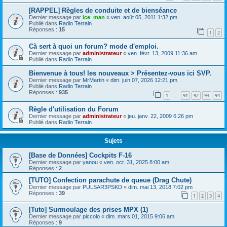
[RAPPEL] Règles de conduite et de bienséance
Dernier message par
ice_man
«
ven. août 05, 2011 1:32 pm
Publié dans
Radio Terrain
Réponses :
15
1
2
Cà sert à quoi un forum? mode d'emploi.
Dernier message par
administrateur
«
ven. févr. 13, 2009 11:36 am
Publié dans
Radio Terrain
Bienvenue à tous! les nouveaux > Présentez-vous ici SVP.
Dernier message par
MrMartin
«
dim. juin 07, 2026 12:21 pm
Publié dans
Radio Terrain
Réponses :
935
1
91
92
93
94
…
Règle d'utilisation du Forum
Dernier message par
administrateur
«
jeu. janv. 22, 2009 6:26 pm
Publié dans
Radio Terrain
Sujets
[Base de Données] Cockpits F-16
Dernier message par
yanou
«
ven. oct. 31, 2025 8:00 am
Réponses :
2
[TUTO] Confection parachute de queue (Drag Chute)
Dernier message par
PULSAR3PSKD
«
dim. mai 13, 2018 7:02 pm
Réponses :
39
1
2
3
4
[Tuto] Surmoulage des prises MPX (1)
Dernier message par
piccolo
«
dim. mars 01, 2015 9:06 am
Réponses :
9