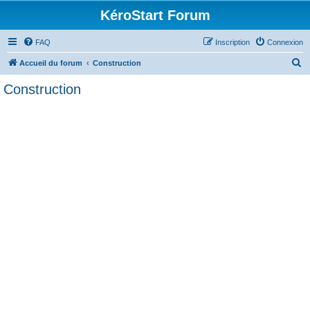
KéroStart Forum
FAQ
Inscription
Connexion
R
Accueil du forum
Construction
e
Construction
c
h
e
r
c
h
e
r