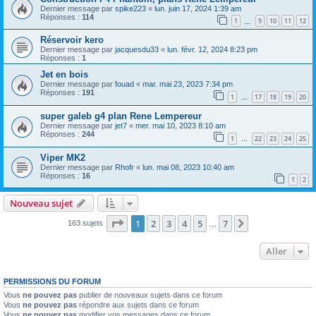
Dernier message par
spike223
«
lun. juin 17, 2024 1:39 am
Réponses :
114
1
9
10
11
12
…
Réservoir kero
Dernier message par
jacquesdu33
«
lun. févr. 12, 2024 8:23 pm
Réponses :
1
Jet en bois
Dernier message par
fouad
«
mar. mai 23, 2023 7:34 pm
Réponses :
191
1
17
18
19
20
…
super galeb g4 plan Rene Lempereur
Dernier message par
jet7
«
mer. mai 10, 2023 8:10 am
Réponses :
244
1
22
23
24
25
…
Viper MK2
Dernier message par
Rhofr
«
lun. mai 08, 2023 10:40 am
Réponses :
16
1
2
Nouveau sujet
Page
1
sur
7
1
2
3
4
5
7
Suivant
163 sujets
…
Aller
PERMISSIONS DU FORUM
Vous
ne pouvez pas
publier de nouveaux sujets dans ce forum
Vous
ne pouvez pas
répondre aux sujets dans ce forum
Vous
ne pouvez pas
modifier vos messages dans ce forum