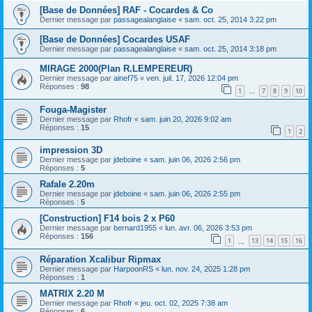
[Base de Données] RAF - Cocardes & Co
Dernier message par
passagealanglaise
«
sam. oct. 25, 2014 3:22 pm
[Base de Données] Cocardes USAF
Dernier message par
passagealanglaise
«
sam. oct. 25, 2014 3:18 pm
MIRAGE 2000(Plan R.LEMPEREUR)
Dernier message par
ainef75
«
ven. juil. 17, 2026 12:04 pm
Réponses :
98
1
7
8
9
10
…
Fouga-Magister
Dernier message par
Rhofr
«
sam. juin 20, 2026 9:02 am
Réponses :
15
1
2
impression 3D
Dernier message par
jdeboine
«
sam. juin 06, 2026 2:56 pm
Réponses :
5
Rafale 2.20m
Dernier message par
jdeboine
«
sam. juin 06, 2026 2:55 pm
Réponses :
5
[Construction] F14 bois 2 x P60
Dernier message par
bernard1955
«
lun. avr. 06, 2026 3:53 pm
Réponses :
156
1
13
14
15
16
…
Réparation Xcalibur Ripmax
Dernier message par
HarpoonRS
«
lun. nov. 24, 2025 1:28 pm
Réponses :
1
MATRIX 2.20 M
Dernier message par
Rhofr
«
jeu. oct. 02, 2025 7:38 am
Réponses :
6