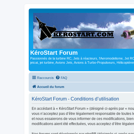
KéroStart Forum
Passionnés de la turbine RC, Jets à réacteurs, l'Aeromodelisme, Jet 
jetcat, jet turbine, Avions Jets, Avions à Turbo-Propulseurs, Hélicoptè
Raccourcis
FAQ
Accueil du forum
KéroStart Forum - Conditions d’utilisation
En accédant à « KéroStart Forum » (désigné ci-après par « nous 
vous n’acceptez pas d’être légalement responsable de toutes le
et nous essaierons de vous informer de ces modifications, bien
modifications aient été effectuées, vous acceptez d’être légale
Nos forums sont développés par phpBB (désignés ci-après par «