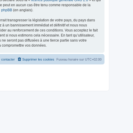
ed ne peut en aucun cas être tenu comme responsable de la
de phpBB
(en anglais).
ait transgresser la législation de votre pays, du pays dans
z à un bannissement immédiat et définitif et nous nous
d’aider au renforcement de ces conditions. Vous acceptez le fait
nt si nous estimons cela nécessaire. En tant qu’utilisateur,
e seront pas diffusées à une tierce partie sans votre
t à compromettre vos données.
 contacter
Supprimer les cookies
Fuseau horaire sur
UTC+02:00