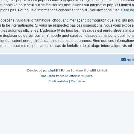
iel phpBB a pour seul but de faciliter les discussions sur internet et phpBB Limit
ptons pas. Pour plus d’informations concernant phpBB, veuillez consulter
le site 
obscène, vulgaire, diffamatoire, choquant, menaçant, pornographique, etc. qui pourr
 la loi internationale. Si vous ne respectez pas ces dispositions, vous vous expose
 et les autorités officielles. L’adresse IP de tous les messages est enregistrée afin 
 de déplacer ou de verrouiller n’importe quel sujet et message à n’importe quel mome
ignées soient enregistrées dans notre base de données. Bien que ces informations n
tre tenus comme responsables en cas de tentative de piratage informatique visan
Nous
Développé par
phpBB
® Forum Software © phpBB Limited
Traduction française officielle
©
Qiaeru
Confidentialité
|
Conditions