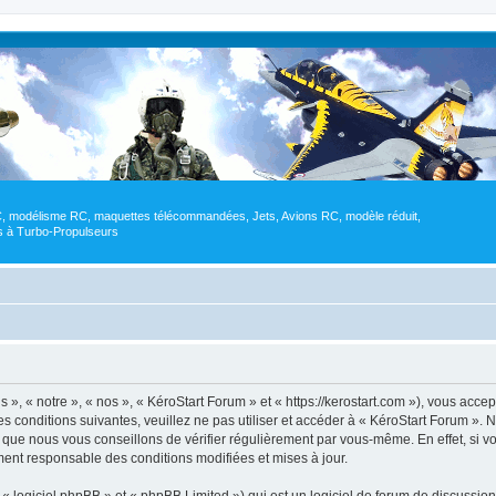
RC, modélisme RC, maquettes télécommandées, Jets, Avions RC, modèle réduit,
res à Turbo-Propulseurs
», « notre », « nos », « KéroStart Forum » et « https://kerostart.com »), vous acce
s conditions suivantes, veuillez ne pas utiliser et accéder à « KéroStart Forum »
 que nous vous conseillons de vérifier régulièrement par vous-même. En effet, si v
ment responsable des conditions modifiées et mises à jour.
 logiciel phpBB » et « phpBB Limited ») qui est un logiciel de forum de discussio