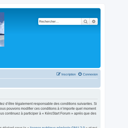
Rechercher
Recherche avancé
Inscription
Connexion
ptez d’être légalement responsable des conditions suivantes. Si
. Nous pouvons modifier ces conditions à n’importe quel moment
ous continuez à participer à « KéroStart Forum » après que des
ns déclaré sous la «
licence publique générale GNU 2.0
» et qui