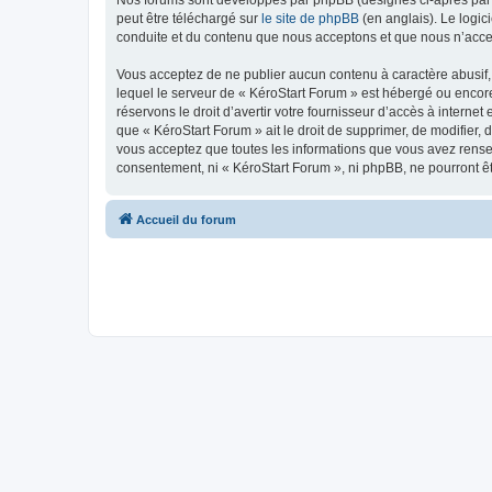
peut être téléchargé sur
le site de phpBB
(en anglais). Le logic
conduite et du contenu que nous acceptons et que nous n’acce
Vous acceptez de ne publier aucun contenu à caractère abusif, 
lequel le serveur de « KéroStart Forum » est hébergé ou encore
réservons le droit d’avertir votre fournisseur d’accès à internet
que « KéroStart Forum » ait le droit de supprimer, de modifier,
vous acceptez que toutes les informations que vous avez rense
consentement, ni « KéroStart Forum », ni phpBB, ne pourront ê
Accueil du forum