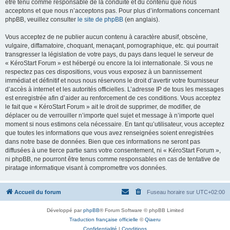
être tenu comme responsable de la conduite et du contenu que nous
acceptons et que nous n’acceptons pas. Pour plus d’informations concernant
phpBB, veuillez consulter
le site de phpBB
(en anglais).
Vous acceptez de ne publier aucun contenu à caractère abusif, obscène,
vulgaire, diffamatoire, choquant, menaçant, pornographique, etc. qui pourrait
transgresser la législation de votre pays, du pays dans lequel le serveur de
« KéroStart Forum » est hébergé ou encore la loi internationale. Si vous ne
respectez pas ces dispositions, vous vous exposez à un bannissement
immédiat et définitif et nous nous réservons le droit d’avertir votre fournisseur
d’accès à internet et les autorités officielles. L’adresse IP de tous les messages
est enregistrée afin d’aider au renforcement de ces conditions. Vous acceptez
le fait que « KéroStart Forum » ait le droit de supprimer, de modifier, de
déplacer ou de verrouiller n’importe quel sujet et message à n’importe quel
moment si nous estimons cela nécessaire. En tant qu’utilisateur, vous acceptez
que toutes les informations que vous avez renseignées soient enregistrées
dans notre base de données. Bien que ces informations ne seront pas
diffusées à une tierce partie sans votre consentement, ni « KéroStart Forum »,
ni phpBB, ne pourront être tenus comme responsables en cas de tentative de
piratage informatique visant à compromettre vos données.
Accueil du forum
Fuseau horaire sur
UTC+02:00
Développé par
phpBB
® Forum Software © phpBB Limited
Traduction française officielle
©
Qiaeru
Confidentialité
|
Conditions