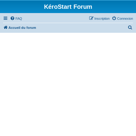
KéroStart Forum
FAQ
Inscription
Connexion
R
Accueil du forum
e
c
h
e
r
c
h
e
r