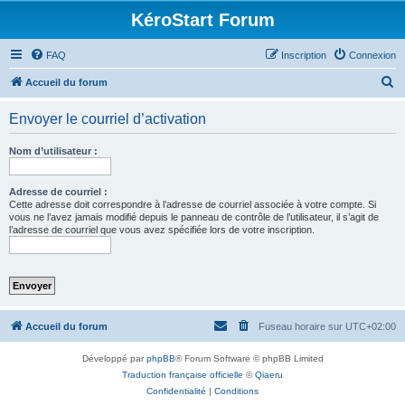
KéroStart Forum
FAQ
Inscription
Connexion
R
Accueil du forum
e
Envoyer le courriel d’activation
c
h
Nom d’utilisateur :
e
r
Adresse de courriel :
Cette adresse doit correspondre à l’adresse de courriel associée à votre compte. Si
c
vous ne l’avez jamais modifié depuis le panneau de contrôle de l’utilisateur, il s’agit de
l’adresse de courriel que vous avez spécifiée lors de votre inscription.
h
e
r
Accueil du forum
Fuseau horaire sur
UTC+02:00
Développé par
phpBB
® Forum Software © phpBB Limited
Traduction française officielle
©
Qiaeru
Confidentialité
|
Conditions