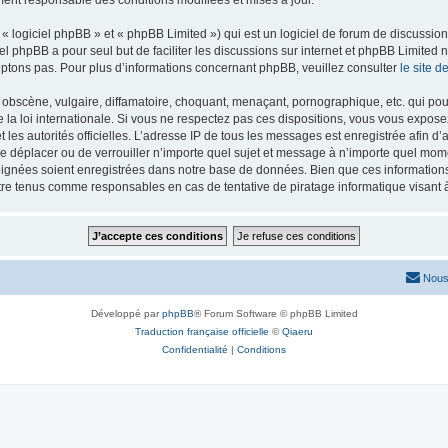
ment responsable des conditions modifiées et mises à jour.
 logiciel phpBB » et « phpBB Limited ») qui est un logiciel de forum de discussio
iel phpBB a pour seul but de faciliter les discussions sur internet et phpBB Limit
ptons pas. Pour plus d’informations concernant phpBB, veuillez consulter
le site 
obscène, vulgaire, diffamatoire, choquant, menaçant, pornographique, etc. qui pourr
 la loi internationale. Si vous ne respectez pas ces dispositions, vous vous expose
 et les autorités officielles. L’adresse IP de tous les messages est enregistrée afin 
 de déplacer ou de verrouiller n’importe quel sujet et message à n’importe quel mome
ignées soient enregistrées dans notre base de données. Bien que ces informations n
tre tenus comme responsables en cas de tentative de piratage informatique visan
Nous
Développé par
phpBB
® Forum Software © phpBB Limited
Traduction française officielle
©
Qiaeru
Confidentialité
|
Conditions