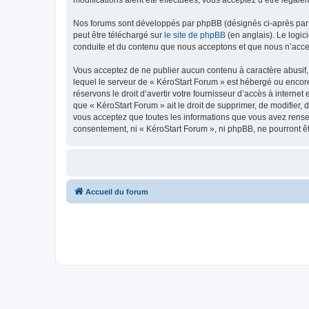
modifications aient été effectuées, vous acceptez d’être légale
Nos forums sont développés par phpBB (désignés ci-après par «
peut être téléchargé sur
le site de phpBB
(en anglais). Le logic
conduite et du contenu que nous acceptons et que nous n’acce
Vous acceptez de ne publier aucun contenu à caractère abusif, 
lequel le serveur de « KéroStart Forum » est hébergé ou encore
réservons le droit d’avertir votre fournisseur d’accès à internet
que « KéroStart Forum » ait le droit de supprimer, de modifier,
vous acceptez que toutes les informations que vous avez rense
consentement, ni « KéroStart Forum », ni phpBB, ne pourront ê
Accueil du forum