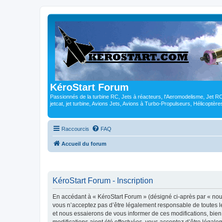
KéroStart Forum
Passionnés de la turbine RC, Jets à réacteurs, l'Aeromodelisme, Jet 
jetcat, jet turbine, Avions Jets, Avions à Turbo-Propulseurs, Hélicoptè
Raccourcis
FAQ
Accueil du forum
KéroStart Forum - Inscription
En accédant à « KéroStart Forum » (désigné ci-après par « nous 
vous n’acceptez pas d’être légalement responsable de toutes le
et nous essaierons de vous informer de ces modifications, bien