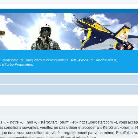
RC, modélisme RC, maquettes télécommandées, Jets, Avions RC, modèle réduit,
res à Turbo-Propulseurs
», « notre », « nos », « KéroStart Forum » et « https://kerostart.com »), vous acce
s conditions suivantes, veuillez ne pas utiliser et accéder à « KéroStart Forum »
 que nous vous conseillons de vérifier régulièrement par vous-même. En effet, si v