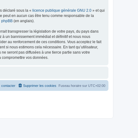
ns déclaré sous la «
licence publique générale GNU 2.0
» et qui
ed ne peut en aucun cas être tenu comme responsable de la
de phpBB
(en anglais).
ait transgresser la législation de votre pays, du pays dans
z à un bannissement immédiat et définitif et nous nous
d’aider au renforcement de ces conditions. Vous acceptez le fait
nt si nous estimons cela nécessaire. En tant qu’utilisateur,
e seront pas diffusées à une tierce partie sans votre
t à compromettre vos données.
 contacter
Supprimer les cookies
Fuseau horaire sur
UTC+02:00