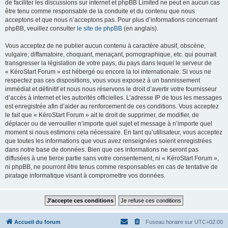
de faciliter les discussions sur internet et phpBB Limited ne peut en aucun cas
être tenu comme responsable de la conduite et du contenu que nous
acceptons et que nous n’acceptons pas. Pour plus d’informations concernant
phpBB, veuillez consulter
le site de phpBB
(en anglais).
Vous acceptez de ne publier aucun contenu à caractère abusif, obscène,
vulgaire, diffamatoire, choquant, menaçant, pornographique, etc. qui pourrait
transgresser la législation de votre pays, du pays dans lequel le serveur de
« KéroStart Forum » est hébergé ou encore la loi internationale. Si vous ne
respectez pas ces dispositions, vous vous exposez à un bannissement
immédiat et définitif et nous nous réservons le droit d’avertir votre fournisseur
d’accès à internet et les autorités officielles. L’adresse IP de tous les messages
est enregistrée afin d’aider au renforcement de ces conditions. Vous acceptez
le fait que « KéroStart Forum » ait le droit de supprimer, de modifier, de
déplacer ou de verrouiller n’importe quel sujet et message à n’importe quel
moment si nous estimons cela nécessaire. En tant qu’utilisateur, vous acceptez
que toutes les informations que vous avez renseignées soient enregistrées
dans notre base de données. Bien que ces informations ne seront pas
diffusées à une tierce partie sans votre consentement, ni « KéroStart Forum »,
ni phpBB, ne pourront être tenus comme responsables en cas de tentative de
piratage informatique visant à compromettre vos données.
Accueil du forum
Fuseau horaire sur
UTC+02:00