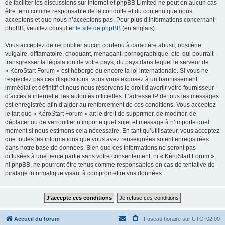
de faciliter les discussions sur internet et phpBB Limited ne peut en aucun cas
être tenu comme responsable de la conduite et du contenu que nous
acceptons et que nous n’acceptons pas. Pour plus d’informations concernant
phpBB, veuillez consulter
le site de phpBB
(en anglais).
Vous acceptez de ne publier aucun contenu à caractère abusif, obscène,
vulgaire, diffamatoire, choquant, menaçant, pornographique, etc. qui pourrait
transgresser la législation de votre pays, du pays dans lequel le serveur de
« KéroStart Forum » est hébergé ou encore la loi internationale. Si vous ne
respectez pas ces dispositions, vous vous exposez à un bannissement
immédiat et définitif et nous nous réservons le droit d’avertir votre fournisseur
d’accès à internet et les autorités officielles. L’adresse IP de tous les messages
est enregistrée afin d’aider au renforcement de ces conditions. Vous acceptez
le fait que « KéroStart Forum » ait le droit de supprimer, de modifier, de
déplacer ou de verrouiller n’importe quel sujet et message à n’importe quel
moment si nous estimons cela nécessaire. En tant qu’utilisateur, vous acceptez
que toutes les informations que vous avez renseignées soient enregistrées
dans notre base de données. Bien que ces informations ne seront pas
diffusées à une tierce partie sans votre consentement, ni « KéroStart Forum »,
ni phpBB, ne pourront être tenus comme responsables en cas de tentative de
piratage informatique visant à compromettre vos données.
Accueil du forum
Fuseau horaire sur
UTC+02:00