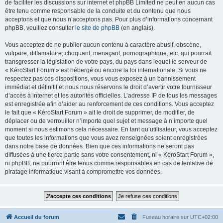
de faciliter les discussions sur internet et phpBB Limited ne peut en aucun cas
être tenu comme responsable de la conduite et du contenu que nous
acceptons et que nous n’acceptons pas. Pour plus d’informations concernant
phpBB, veuillez consulter
le site de phpBB
(en anglais).
Vous acceptez de ne publier aucun contenu à caractère abusif, obscène,
vulgaire, diffamatoire, choquant, menaçant, pornographique, etc. qui pourrait
transgresser la législation de votre pays, du pays dans lequel le serveur de
« KéroStart Forum » est hébergé ou encore la loi internationale. Si vous ne
respectez pas ces dispositions, vous vous exposez à un bannissement
immédiat et définitif et nous nous réservons le droit d’avertir votre fournisseur
d’accès à internet et les autorités officielles. L’adresse IP de tous les messages
est enregistrée afin d’aider au renforcement de ces conditions. Vous acceptez
le fait que « KéroStart Forum » ait le droit de supprimer, de modifier, de
déplacer ou de verrouiller n’importe quel sujet et message à n’importe quel
moment si nous estimons cela nécessaire. En tant qu’utilisateur, vous acceptez
que toutes les informations que vous avez renseignées soient enregistrées
dans notre base de données. Bien que ces informations ne seront pas
diffusées à une tierce partie sans votre consentement, ni « KéroStart Forum »,
ni phpBB, ne pourront être tenus comme responsables en cas de tentative de
piratage informatique visant à compromettre vos données.
Accueil du forum
Fuseau horaire sur
UTC+02:00