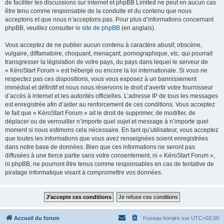
de faciliter les discussions sur internet et phpBB Limited ne peut en aucun cas
être tenu comme responsable de la conduite et du contenu que nous
acceptons et que nous n’acceptons pas. Pour plus d’informations concernant
phpBB, veuillez consulter
le site de phpBB
(en anglais).
Vous acceptez de ne publier aucun contenu à caractère abusif, obscène,
vulgaire, diffamatoire, choquant, menaçant, pornographique, etc. qui pourrait
transgresser la législation de votre pays, du pays dans lequel le serveur de
« KéroStart Forum » est hébergé ou encore la loi internationale. Si vous ne
respectez pas ces dispositions, vous vous exposez à un bannissement
immédiat et définitif et nous nous réservons le droit d’avertir votre fournisseur
d’accès à internet et les autorités officielles. L’adresse IP de tous les messages
est enregistrée afin d’aider au renforcement de ces conditions. Vous acceptez
le fait que « KéroStart Forum » ait le droit de supprimer, de modifier, de
déplacer ou de verrouiller n’importe quel sujet et message à n’importe quel
moment si nous estimons cela nécessaire. En tant qu’utilisateur, vous acceptez
que toutes les informations que vous avez renseignées soient enregistrées
dans notre base de données. Bien que ces informations ne seront pas
diffusées à une tierce partie sans votre consentement, ni « KéroStart Forum »,
ni phpBB, ne pourront être tenus comme responsables en cas de tentative de
piratage informatique visant à compromettre vos données.
Accueil du forum
Fuseau horaire sur
UTC+02:00