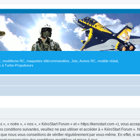
RC, modélisme RC, maquettes télécommandées, Jets, Avions RC, modèle réduit,
res à Turbo-Propulseurs
», « notre », « nos », « KéroStart Forum » et « https://kerostart.com »), vous acce
s conditions suivantes, veuillez ne pas utiliser et accéder à « KéroStart Forum »
 que nous vous conseillons de vérifier régulièrement par vous-même. En effet, si v