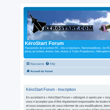
KéroStart Forum
Passionnés de la turbine RC, Jets à réacteurs, l'Aeromodelisme, Jet 
jetcat, jet turbine, Avions Jets, Avions à Turbo-Propulseurs, Hélicoptè
Raccourcis
FAQ
Accueil du forum
KéroStart Forum - Inscription
En accédant à « KéroStart Forum » (désigné ci-après par « nous 
vous n’acceptez pas d’être légalement responsable de toutes le
et nous essaierons de vous informer de ces modifications, bien