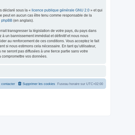
ns déclaré sous la «
licence publique générale GNU 2.0
» et qui
ed ne peut en aucun cas être tenu comme responsable de la
de phpBB
(en anglais).
ait transgresser la législation de votre pays, du pays dans
z à un bannissement immédiat et définitif et nous nous
d’aider au renforcement de ces conditions. Vous acceptez le fait
nt si nous estimons cela nécessaire. En tant qu’utilisateur,
e seront pas diffusées à une tierce partie sans votre
t à compromettre vos données.
 contacter
Supprimer les cookies
Fuseau horaire sur
UTC+02:00