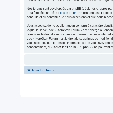
modifications aient été effectuées, vous acceptez d’être légale
Nos forums sont développés par phpBB (désignés ci-après par «
peut être téléchargé sur
le site de phpBB
(en anglais). Le logic
conduite et du contenu que nous acceptons et que nous n’acce
Vous acceptez de ne publier aucun contenu à caractère abusif, 
lequel le serveur de « KéroStart Forum » est hébergé ou encore
réservons le droit d’avertir votre fournisseur d’accès à internet
que « KéroStart Forum » ait le droit de supprimer, de modifier,
vous acceptez que toutes les informations que vous avez rense
consentement, ni « KéroStart Forum », ni phpBB, ne pourront ê
Accueil du forum