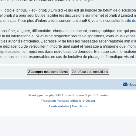
ment responsable des conditions modifiées et mises à jour.
 logiciel phpBB » et « phpBB Limited ») qui est un logiciel de forum de discussio
iel phpBB a pour seul but de faciliter les discussions sur internet et phpBB Limit
ptons pas. Pour plus d’informations concernant phpBB, veuillez consulter
le site 
obscène, vulgaire, diffamatoire, choquant, menaçant, pornographique, etc. qui pourr
 la loi internationale. Si vous ne respectez pas ces dispositions, vous vous expose
 et les autorités officielles. L’adresse IP de tous les messages est enregistrée afin 
 de déplacer ou de verrouiller n’importe quel sujet et message à n’importe quel mome
ignées soient enregistrées dans notre base de données. Bien que ces informations n
tre tenus comme responsables en cas de tentative de piratage informatique visan
Nous
Développé par
phpBB
® Forum Software © phpBB Limited
Traduction française officielle
©
Qiaeru
Confidentialité
|
Conditions