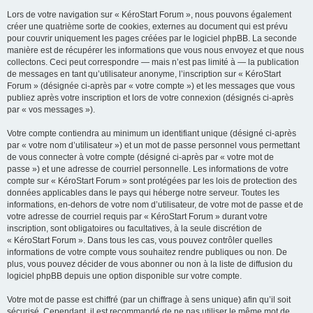
Lors de votre navigation sur « KéroStart Forum », nous pouvons également
créer une quatrième sorte de cookies, externes au document qui est prévu
pour couvrir uniquement les pages créées par le logiciel phpBB. La seconde
manière est de récupérer les informations que vous nous envoyez et que nous
collectons. Ceci peut correspondre — mais n’est pas limité à — la publication
de messages en tant qu’utilisateur anonyme, l’inscription sur « KéroStart
Forum » (désignée ci-après par « votre compte ») et les messages que vous
publiez après votre inscription et lors de votre connexion (désignés ci-après
par « vos messages »).
Votre compte contiendra au minimum un identifiant unique (désigné ci-après
par « votre nom d’utilisateur ») et un mot de passe personnel vous permettant
de vous connecter à votre compte (désigné ci-après par « votre mot de
passe ») et une adresse de courriel personnelle. Les informations de votre
compte sur « KéroStart Forum » sont protégées par les lois de protection des
données applicables dans le pays qui héberge notre serveur. Toutes les
informations, en-dehors de votre nom d’utilisateur, de votre mot de passe et de
votre adresse de courriel requis par « KéroStart Forum » durant votre
inscription, sont obligatoires ou facultatives, à la seule discrétion de
« KéroStart Forum ». Dans tous les cas, vous pouvez contrôler quelles
informations de votre compte vous souhaitez rendre publiques ou non. De
plus, vous pouvez décider de vous abonner ou non à la liste de diffusion du
logiciel phpBB depuis une option disponible sur votre compte.
Votre mot de passe est chiffré (par un chiffrage à sens unique) afin qu’il soit
sécurisé. Cependant, il est recommandé de ne pas utiliser le même mot de