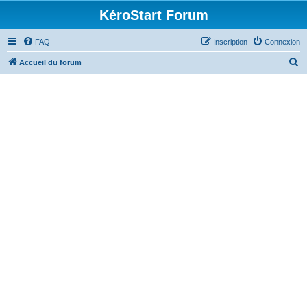
KéroStart Forum
FAQ
Inscription
Connexion
R
Accueil du forum
e
c
h
e
r
c
h
e
r