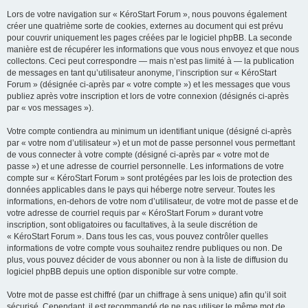
Lors de votre navigation sur « KéroStart Forum », nous pouvons également
créer une quatrième sorte de cookies, externes au document qui est prévu
pour couvrir uniquement les pages créées par le logiciel phpBB. La seconde
manière est de récupérer les informations que vous nous envoyez et que nous
collectons. Ceci peut correspondre — mais n’est pas limité à — la publication
de messages en tant qu’utilisateur anonyme, l’inscription sur « KéroStart
Forum » (désignée ci-après par « votre compte ») et les messages que vous
publiez après votre inscription et lors de votre connexion (désignés ci-après
par « vos messages »).
Votre compte contiendra au minimum un identifiant unique (désigné ci-après
par « votre nom d’utilisateur ») et un mot de passe personnel vous permettant
de vous connecter à votre compte (désigné ci-après par « votre mot de
passe ») et une adresse de courriel personnelle. Les informations de votre
compte sur « KéroStart Forum » sont protégées par les lois de protection des
données applicables dans le pays qui héberge notre serveur. Toutes les
informations, en-dehors de votre nom d’utilisateur, de votre mot de passe et de
votre adresse de courriel requis par « KéroStart Forum » durant votre
inscription, sont obligatoires ou facultatives, à la seule discrétion de
« KéroStart Forum ». Dans tous les cas, vous pouvez contrôler quelles
informations de votre compte vous souhaitez rendre publiques ou non. De
plus, vous pouvez décider de vous abonner ou non à la liste de diffusion du
logiciel phpBB depuis une option disponible sur votre compte.
Votre mot de passe est chiffré (par un chiffrage à sens unique) afin qu’il soit
sécurisé. Cependant, il est recommandé de ne pas utiliser le même mot de