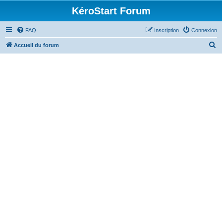
KéroStart Forum
FAQ
Inscription
Connexion
R
Accueil du forum
e
c
h
e
r
c
h
e
r