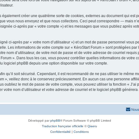
lisateur.
s également créer une quatrième sorte de cookies, externes au document qui est pr
que vous nous envoyez et que nous collectons. Ceci peut correspondre — mais n’es
désignée ci-après par « votre compte ») et les messages que vous publiez après votr
igné ci-après par « votre nom d’utilisateur ») et un mot de passe personnel vous p
elle. Les informations de votre compte sur « KéroStart Forum » sont protégées par 
re nom d’utilisateur, de votre mot de passe et de votre adresse de courriel requis p
art Forum ». Dans tous les cas, vous pouvez contrôler quelles informations de votr
du logiciel phpBB depuis une option disponible sur votre compte.
afin qu’il soit sécurisé. Cependant, il est recommandé de ne pas utiliser le même mot
m », veillez donc à le conservez précieusement. En aucun cas une personne affilié
 oubliez le mot de passe de votre compte, vous pouvez utiliser la fonction « J’ai
r votre nom d’utilisateur et votre adresse de courriel et le logiciel phpBB génére
Nous
Développé par
phpBB
® Forum Software © phpBB Limited
Traduction française officielle
©
Qiaeru
Confidentialité
|
Conditions