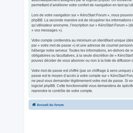
permettant d’améliorer votre confort de navigation en tant qu’uti
Lors de votre navigation sur « KéroStart Forum », nous pouvon
phpBB. La seconde manière est de récupérer les informations 
qu’utilisateur anonyme, l’inscription sur « KéroStart Forum » (
« vos messages »).
Votre compte contiendra au minimum un identifiant unique (dés
par « votre mot de passe ») et une adresse de courriel personn
héberge notre serveur. Toutes les informations, en-dehors de vot
obligatoires ou facultatives, à la seule discrétion de « KéroSt
pouvez décider de vous abonner ou non à la liste de diffusion 
Votre mot de passe est chiffré (par un chiffrage à sens unique) 
passe est le moyen d’accès à votre compte sur « KéroStart Foru
ne peut vous demander légitimement votre mot de passe. Si vous
logiciel phpBB. Cette fonctionnalité vous demandera de spécifie
reprendre le contrôle de votre compte.
Accueil du forum