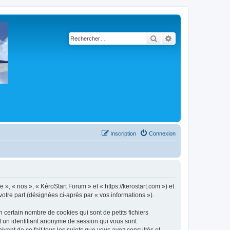
Rechercher
Recherche avancé
Inscription
Connexion
 », « nos », « KéroStart Forum » et « https://kerostart.com ») et
votre part (désignées ci-après par « vos informations »).
 certain nombre de cookies qui sont de petits fichiers
et un identifiant anonyme de session qui vous sont
ivant de ce fait tous les sujets que vous avez consultés et