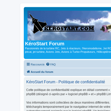
KéroStart Forum
Passionnés de la turbine RC, Jets à réacteurs, l'Aeromodelisme, Jet 
jetcat, jet turbine, Avions Jets, Avions à Turbo-Propulseurs, Hélicoptè
Raccourcis
FAQ
Accueil du forum
KéroStart Forum - Politique de confidentialité
Cette politique de confidentialité explique en détail comment « K
phpBB (désigné ci-après par « logiciel phpBB » et « phpBB Limite
Vos informations sont collectées de deux manières différentes.
téléchargés temporairement par le navigateur internet de votre 
automatiquement assignés par le logiciel phpBB. Un troisième co