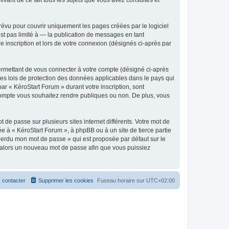
évu pour couvrir uniquement les pages créées par le logiciel
t pas limité à — la publication de messages en tant
e inscription et lors de votre connexion (désignés ci-après par
ermettant de vous connecter à votre compte (désigné ci-après
les lois de protection des données applicables dans le pays qui
ar « KéroStart Forum » durant votre inscription, sont
e compte vous souhaitez rendre publiques ou non. De plus, vous
 de passe sur plusieurs sites internet différents. Votre mot de
e à « KéroStart Forum », à phpBB ou à un site de tierce partie
 perdu mon mot de passe » qui est proposée par défaut sur le
ra alors un nouveau mot de passe afin que vous puissiez
 contacter
Supprimer les cookies
Fuseau horaire sur
UTC+02:00