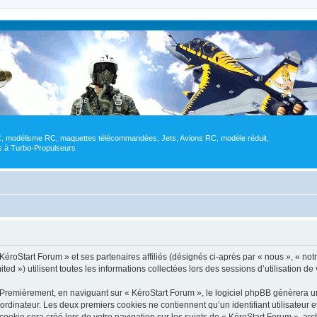
RC, modélisme RC, maquettes télécommandées, Jets, Avions RC, modèle réduit,
res à Turbo-Propulseurs
éroStart Forum » et ses partenaires affiliés (désignés ci-après par « nous », « notre
d ») utilisent toutes les informations collectées lors des sessions d’utilisation de 
 Premièrement, en naviguant sur « KéroStart Forum », le logiciel phpBB génèrera un
ordinateur. Les deux premiers cookies ne contiennent qu’un identifiant utilisateur 
okie sera créé lors de votre navigation sur les sujets de « KéroStart Forum », arch