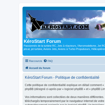
KéroStart Forum
Passionnés de la turbine RC, Jets à réacteurs, l'Aeromodelisme, Jet 
jetcat, jet turbine, Avions Jets, Avions à Turbo-Propulseurs, Hélicoptè
Raccourcis
FAQ
Accueil du forum
KéroStart Forum - Politique de confidentialité
Cette politique de confidentialité explique en détail comment « K
phpBB (désigné ci-après par « logiciel phpBB » et « phpBB Limite
Vos informations sont collectées de deux manières différentes.
téléchargés temporairement par le navigateur internet de votre 
automatiquement assignés par le logiciel phpBB. Un troisième co