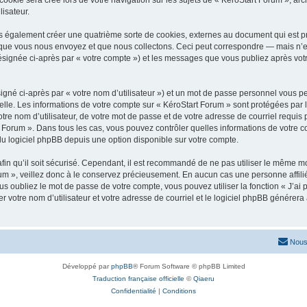
lisateur.
s également créer une quatrième sorte de cookies, externes au document qui est pr
que vous nous envoyez et que nous collectons. Ceci peut correspondre — mais n’es
désignée ci-après par « votre compte ») et les messages que vous publiez après votr
igné ci-après par « votre nom d’utilisateur ») et un mot de passe personnel vous p
elle. Les informations de votre compte sur « KéroStart Forum » sont protégées par 
re nom d’utilisateur, de votre mot de passe et de votre adresse de courriel requis p
art Forum ». Dans tous les cas, vous pouvez contrôler quelles informations de votr
du logiciel phpBB depuis une option disponible sur votre compte.
afin qu’il soit sécurisé. Cependant, il est recommandé de ne pas utiliser le même mot
m », veillez donc à le conservez précieusement. En aucun cas une personne affilié
 oubliez le mot de passe de votre compte, vous pouvez utiliser la fonction « J’ai
r votre nom d’utilisateur et votre adresse de courriel et le logiciel phpBB génére
Nous
Développé par
phpBB
® Forum Software © phpBB Limited
Traduction française officielle
©
Qiaeru
Confidentialité
|
Conditions