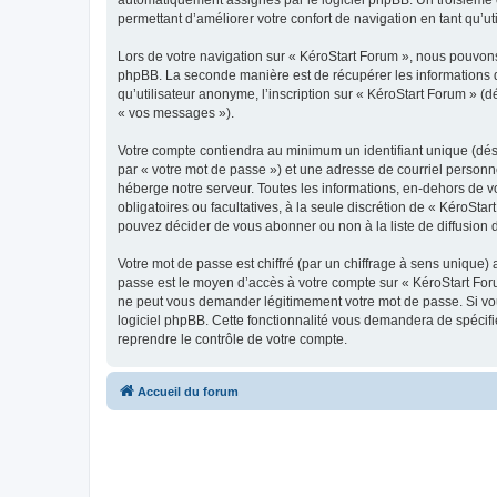
permettant d’améliorer votre confort de navigation en tant qu’uti
Lors de votre navigation sur « KéroStart Forum », nous pouvon
phpBB. La seconde manière est de récupérer les informations 
qu’utilisateur anonyme, l’inscription sur « KéroStart Forum » (
« vos messages »).
Votre compte contiendra au minimum un identifiant unique (dés
par « votre mot de passe ») et une adresse de courriel personn
héberge notre serveur. Toutes les informations, en-dehors de vot
obligatoires ou facultatives, à la seule discrétion de « KéroSt
pouvez décider de vous abonner ou non à la liste de diffusion 
Votre mot de passe est chiffré (par un chiffrage à sens unique) 
passe est le moyen d’accès à votre compte sur « KéroStart Foru
ne peut vous demander légitimement votre mot de passe. Si vous
logiciel phpBB. Cette fonctionnalité vous demandera de spécifie
reprendre le contrôle de votre compte.
Accueil du forum