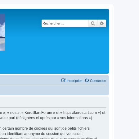
Rechercher
Recherche avancé
Inscription
Connexion
 », « nos », « KéroStart Forum » et « https://kerostart.com ») et
votre part (désignées ci-après par « vos informations »).
 certain nombre de cookies qui sont de petits fichiers
et un identifiant anonyme de session qui vous sont
ivant de ce fait tous les sujets que vous avez consultés et