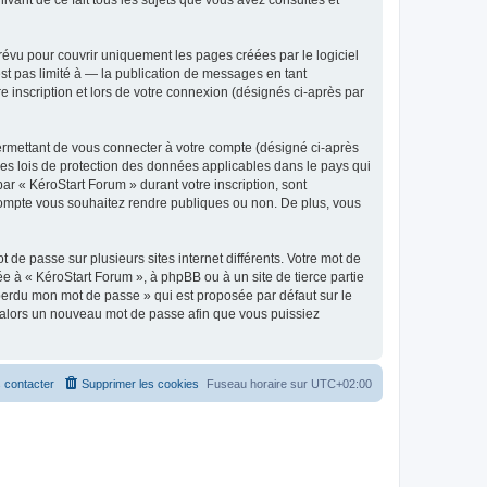
évu pour couvrir uniquement les pages créées par le logiciel
t pas limité à — la publication de messages en tant
e inscription et lors de votre connexion (désignés ci-après par
ermettant de vous connecter à votre compte (désigné ci-après
les lois de protection des données applicables dans le pays qui
ar « KéroStart Forum » durant votre inscription, sont
e compte vous souhaitez rendre publiques ou non. De plus, vous
 de passe sur plusieurs sites internet différents. Votre mot de
e à « KéroStart Forum », à phpBB ou à un site de tierce partie
 perdu mon mot de passe » qui est proposée par défaut sur le
ra alors un nouveau mot de passe afin que vous puissiez
 contacter
Supprimer les cookies
Fuseau horaire sur
UTC+02:00