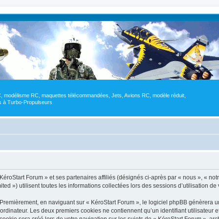
RC, modélisme RC, maquettes télécommandées, Jets, Avions RC, modèle réduit,
res à Turbo-Propulseurs
éroStart Forum » et ses partenaires affiliés (désignés ci-après par « nous », « notre
d ») utilisent toutes les informations collectées lors des sessions d’utilisation de 
 Premièrement, en naviguant sur « KéroStart Forum », le logiciel phpBB génèrera un
ordinateur. Les deux premiers cookies ne contiennent qu’un identifiant utilisateur 
okie sera créé lors de votre navigation sur les sujets de « KéroStart Forum », arch