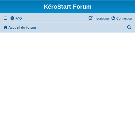
KéroStart Forum
FAQ
Inscription
Connexion
R
Accueil du forum
e
c
h
e
r
c
h
e
r