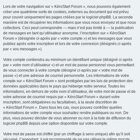
Lors de votre navigation sur « KéroStart Forum », nous pouvons également
créer une quatrième sorte de cookies, externes au document qui est prévu
pour couvrir uniquement les pages créées par le logiciel phpBB. La seconde
manière est de récupérer les informations que vous nous envoyez et que nous
collectons. Ceci peut correspondre — mais n’est pas limité à — la publication
de messages en tant qu’utilisateur anonyme, l’inscription sur « KéroStart
Forum » (désignée ci-après par « votre compte ») et les messages que vous
publiez après votre inscription et lors de votre connexion (désignés ci-après
par « vos messages »).
Votre compte contiendra au minimum un identifiant unique (désigné ci-après
par « votre nom d’utilisateur ») et un mot de passe personnel vous permettant
de vous connecter à votre compte (désigné ci-après par « votre mot de
passe ») et une adresse de courriel personnelle. Les informations de votre
compte sur « KéroStart Forum » sont protégées par les lois de protection des
données applicables dans le pays qui héberge notre serveur. Toutes les
informations, en-dehors de votre nom d’utilisateur, de votre mot de passe et de
votre adresse de courriel requis par « KéroStart Forum » durant votre
inscription, sont obligatoires ou facultatives, à la seule discrétion de
« KéroStart Forum ». Dans tous les cas, vous pouvez contrôler quelles
informations de votre compte vous souhaitez rendre publiques ou non. De
plus, vous pouvez décider de vous abonner ou non à la liste de diffusion du
logiciel phpBB depuis une option disponible sur votre compte.
Votre mot de passe est chiffré (par un chiffrage à sens unique) afin qu’il soit
sécurisé. Cependant, il est recommandé de ne pas utiliser le même mot de