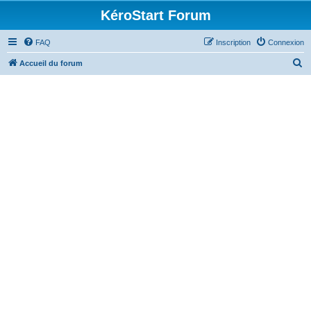
KéroStart Forum
FAQ
Inscription
Connexion
R
Accueil du forum
e
c
h
e
r
c
h
e
r