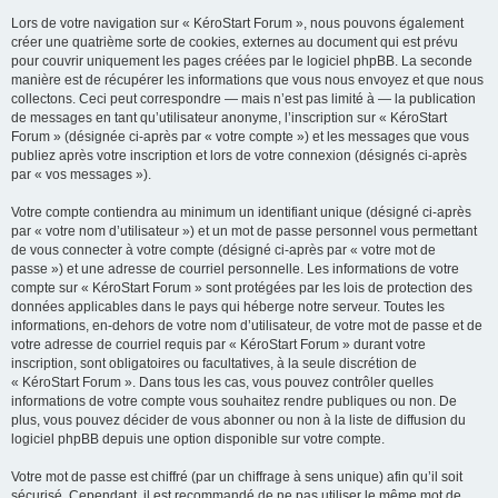
Lors de votre navigation sur « KéroStart Forum », nous pouvons également
créer une quatrième sorte de cookies, externes au document qui est prévu
pour couvrir uniquement les pages créées par le logiciel phpBB. La seconde
manière est de récupérer les informations que vous nous envoyez et que nous
collectons. Ceci peut correspondre — mais n’est pas limité à — la publication
de messages en tant qu’utilisateur anonyme, l’inscription sur « KéroStart
Forum » (désignée ci-après par « votre compte ») et les messages que vous
publiez après votre inscription et lors de votre connexion (désignés ci-après
par « vos messages »).
Votre compte contiendra au minimum un identifiant unique (désigné ci-après
par « votre nom d’utilisateur ») et un mot de passe personnel vous permettant
de vous connecter à votre compte (désigné ci-après par « votre mot de
passe ») et une adresse de courriel personnelle. Les informations de votre
compte sur « KéroStart Forum » sont protégées par les lois de protection des
données applicables dans le pays qui héberge notre serveur. Toutes les
informations, en-dehors de votre nom d’utilisateur, de votre mot de passe et de
votre adresse de courriel requis par « KéroStart Forum » durant votre
inscription, sont obligatoires ou facultatives, à la seule discrétion de
« KéroStart Forum ». Dans tous les cas, vous pouvez contrôler quelles
informations de votre compte vous souhaitez rendre publiques ou non. De
plus, vous pouvez décider de vous abonner ou non à la liste de diffusion du
logiciel phpBB depuis une option disponible sur votre compte.
Votre mot de passe est chiffré (par un chiffrage à sens unique) afin qu’il soit
sécurisé. Cependant, il est recommandé de ne pas utiliser le même mot de