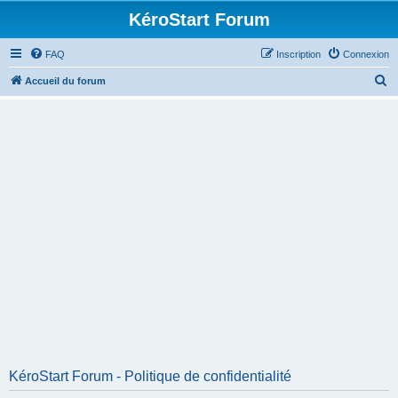
KéroStart Forum
FAQ
Inscription
Connexion
R
Accueil du forum
e
c
h
e
r
c
h
e
r
KéroStart Forum - Politique de confidentialité