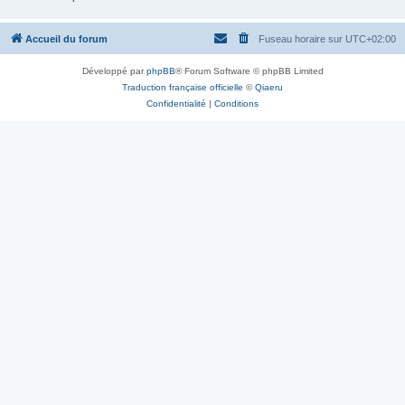
Accueil du forum
Fuseau horaire sur
UTC+02:00
Développé par
phpBB
® Forum Software © phpBB Limited
Traduction française officielle
©
Qiaeru
Confidentialité
|
Conditions