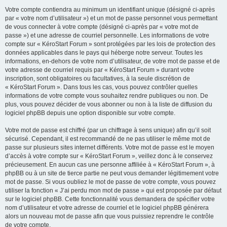
Votre compte contiendra au minimum un identifiant unique (désigné ci-après
par « votre nom d’utilisateur ») et un mot de passe personnel vous permettant
de vous connecter à votre compte (désigné ci-après par « votre mot de
passe ») et une adresse de courriel personnelle. Les informations de votre
compte sur « KéroStart Forum » sont protégées par les lois de protection des
données applicables dans le pays qui héberge notre serveur. Toutes les
informations, en-dehors de votre nom d’utilisateur, de votre mot de passe et de
votre adresse de courriel requis par « KéroStart Forum » durant votre
inscription, sont obligatoires ou facultatives, à la seule discrétion de
« KéroStart Forum ». Dans tous les cas, vous pouvez contrôler quelles
informations de votre compte vous souhaitez rendre publiques ou non. De
plus, vous pouvez décider de vous abonner ou non à la liste de diffusion du
logiciel phpBB depuis une option disponible sur votre compte.
Votre mot de passe est chiffré (par un chiffrage à sens unique) afin qu’il soit
sécurisé. Cependant, il est recommandé de ne pas utiliser le même mot de
passe sur plusieurs sites internet différents. Votre mot de passe est le moyen
d’accès à votre compte sur « KéroStart Forum », veillez donc à le conservez
précieusement. En aucun cas une personne affiliée à « KéroStart Forum », à
phpBB ou à un site de tierce partie ne peut vous demander légitimement votre
mot de passe. Si vous oubliez le mot de passe de votre compte, vous pouvez
utiliser la fonction « J’ai perdu mon mot de passe » qui est proposée par défaut
sur le logiciel phpBB. Cette fonctionnalité vous demandera de spécifier votre
nom d’utilisateur et votre adresse de courriel et le logiciel phpBB générera
alors un nouveau mot de passe afin que vous puissiez reprendre le contrôle
de votre compte.