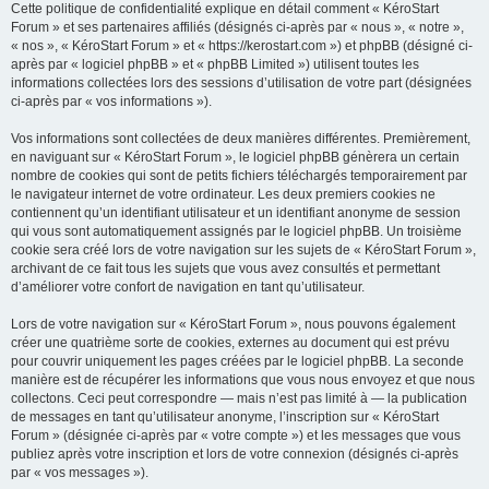
Cette politique de confidentialité explique en détail comment « KéroStart
Forum » et ses partenaires affiliés (désignés ci-après par « nous », « notre »,
« nos », « KéroStart Forum » et « https://kerostart.com ») et phpBB (désigné ci-
après par « logiciel phpBB » et « phpBB Limited ») utilisent toutes les
informations collectées lors des sessions d’utilisation de votre part (désignées
ci-après par « vos informations »).
Vos informations sont collectées de deux manières différentes. Premièrement,
en naviguant sur « KéroStart Forum », le logiciel phpBB génèrera un certain
nombre de cookies qui sont de petits fichiers téléchargés temporairement par
le navigateur internet de votre ordinateur. Les deux premiers cookies ne
contiennent qu’un identifiant utilisateur et un identifiant anonyme de session
qui vous sont automatiquement assignés par le logiciel phpBB. Un troisième
cookie sera créé lors de votre navigation sur les sujets de « KéroStart Forum »,
archivant de ce fait tous les sujets que vous avez consultés et permettant
d’améliorer votre confort de navigation en tant qu’utilisateur.
Lors de votre navigation sur « KéroStart Forum », nous pouvons également
créer une quatrième sorte de cookies, externes au document qui est prévu
pour couvrir uniquement les pages créées par le logiciel phpBB. La seconde
manière est de récupérer les informations que vous nous envoyez et que nous
collectons. Ceci peut correspondre — mais n’est pas limité à — la publication
de messages en tant qu’utilisateur anonyme, l’inscription sur « KéroStart
Forum » (désignée ci-après par « votre compte ») et les messages que vous
publiez après votre inscription et lors de votre connexion (désignés ci-après
par « vos messages »).