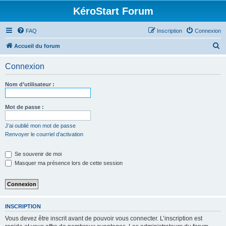
KéroStart Forum
FAQ
Inscription
Connexion
R
Accueil du forum
e
Connexion
c
h
Nom d’utilisateur :
e
r
Mot de passe :
c
J’ai oublié mon mot de passe
h
Renvoyer le courriel d’activation
e
Se souvenir de moi
r
Masquer ma présence lors de cette session
INSCRIPTION
Vous devez être inscrit avant de pouvoir vous connecter. L’inscription est