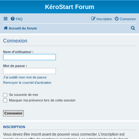
KéroStart Forum
FAQ
Inscription
Connexion
R
Accueil du forum
e
Connexion
c
h
Nom d’utilisateur :
e
r
Mot de passe :
c
J’ai oublié mon mot de passe
h
Renvoyer le courriel d’activation
e
Se souvenir de moi
r
Masquer ma présence lors de cette session
INSCRIPTION
Vous devez être inscrit avant de pouvoir vous connecter. L’inscription est