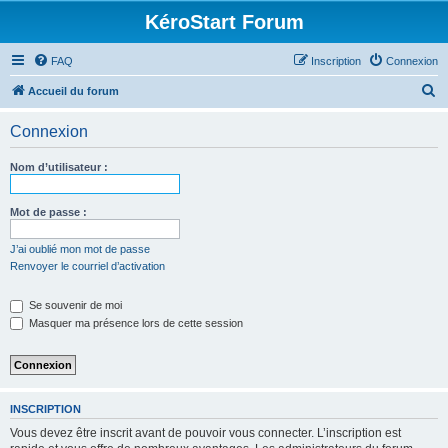
KéroStart Forum
FAQ
Inscription
Connexion
R
Accueil du forum
e
Connexion
c
h
Nom d’utilisateur :
e
r
Mot de passe :
c
J’ai oublié mon mot de passe
h
Renvoyer le courriel d’activation
e
Se souvenir de moi
r
Masquer ma présence lors de cette session
INSCRIPTION
Vous devez être inscrit avant de pouvoir vous connecter. L’inscription est