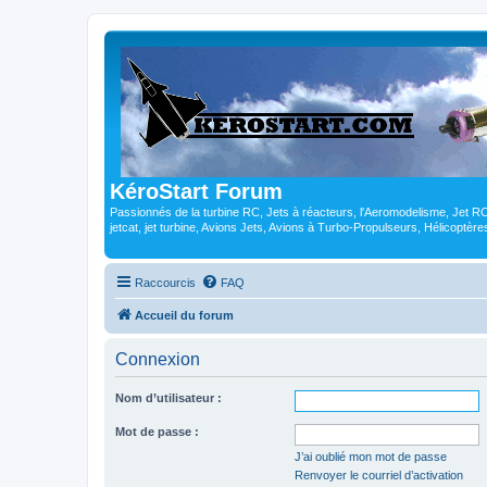
KéroStart Forum
Passionnés de la turbine RC, Jets à réacteurs, l'Aeromodelisme, Jet 
jetcat, jet turbine, Avions Jets, Avions à Turbo-Propulseurs, Hélicoptè
Raccourcis
FAQ
Accueil du forum
Connexion
Nom d’utilisateur :
Mot de passe :
J’ai oublié mon mot de passe
Renvoyer le courriel d’activation