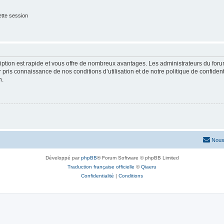
tte session
cription est rapide et vous offre de nombreux avantages. Les administrateurs du fo
ir pris connaissance de nos conditions d’utilisation et de notre politique de confide
n.
Nous
Développé par
phpBB
® Forum Software © phpBB Limited
Traduction française officielle
©
Qiaeru
Confidentialité
|
Conditions