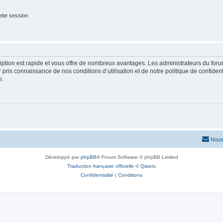
tte session
cription est rapide et vous offre de nombreux avantages. Les administrateurs du fo
ir pris connaissance de nos conditions d’utilisation et de notre politique de confide
n.
Nous
Développé par
phpBB
® Forum Software © phpBB Limited
Traduction française officielle
©
Qiaeru
Confidentialité
|
Conditions