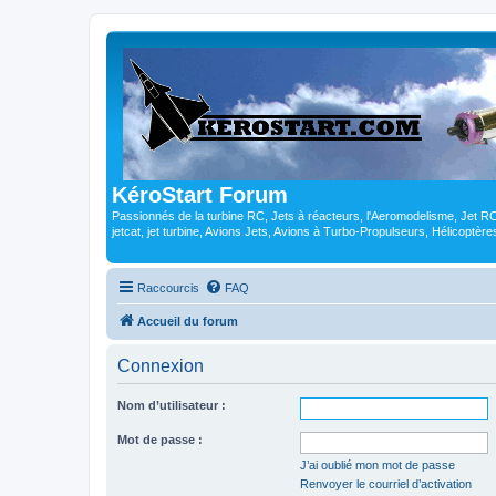
KéroStart Forum
Passionnés de la turbine RC, Jets à réacteurs, l'Aeromodelisme, Jet 
jetcat, jet turbine, Avions Jets, Avions à Turbo-Propulseurs, Hélicoptè
Raccourcis
FAQ
Accueil du forum
Connexion
Nom d’utilisateur :
Mot de passe :
J’ai oublié mon mot de passe
Renvoyer le courriel d’activation