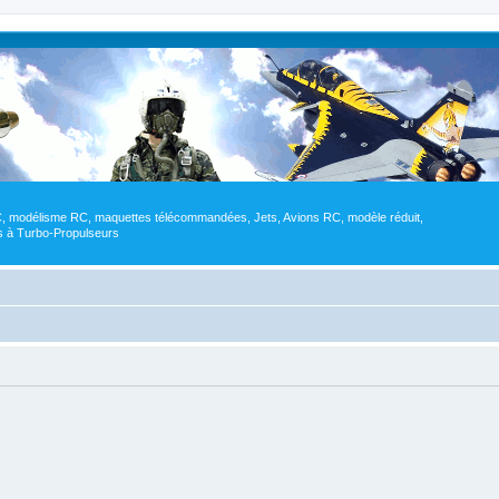
RC, modélisme RC, maquettes télécommandées, Jets, Avions RC, modèle réduit,
res à Turbo-Propulseurs