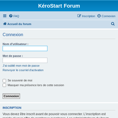
KéroStart Forum
FAQ
Inscription
Connexion
R
Accueil du forum
e
Connexion
c
h
Nom d’utilisateur :
e
r
Mot de passe :
c
J’ai oublié mon mot de passe
h
Renvoyer le courriel d’activation
e
Se souvenir de moi
r
Masquer ma présence lors de cette session
INSCRIPTION
Vous devez être inscrit avant de pouvoir vous connecter. L’inscription est