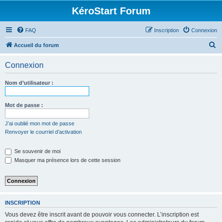
KéroStart Forum
FAQ
Inscription
Connexion
R
Accueil du forum
e
Connexion
c
h
Nom d’utilisateur :
e
r
Mot de passe :
c
J’ai oublié mon mot de passe
h
Renvoyer le courriel d’activation
e
Se souvenir de moi
r
Masquer ma présence lors de cette session
INSCRIPTION
Vous devez être inscrit avant de pouvoir vous connecter. L’inscription est