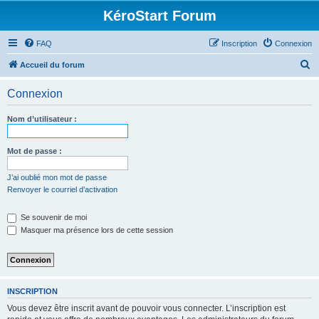
KéroStart Forum
FAQ
Inscription
Connexion
R
Accueil du forum
e
Connexion
c
h
Nom d’utilisateur :
e
r
Mot de passe :
c
J’ai oublié mon mot de passe
h
Renvoyer le courriel d’activation
e
Se souvenir de moi
r
Masquer ma présence lors de cette session
INSCRIPTION
Vous devez être inscrit avant de pouvoir vous connecter. L’inscription est