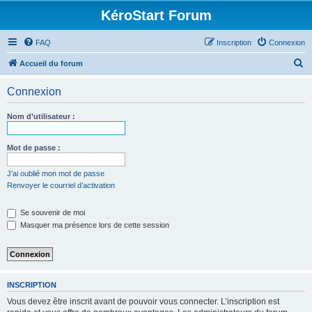
KéroStart Forum
FAQ
Inscription
Connexion
R
Accueil du forum
e
Connexion
c
h
Nom d’utilisateur :
e
r
Mot de passe :
c
J’ai oublié mon mot de passe
h
Renvoyer le courriel d’activation
e
Se souvenir de moi
r
Masquer ma présence lors de cette session
INSCRIPTION
Vous devez être inscrit avant de pouvoir vous connecter. L’inscription est