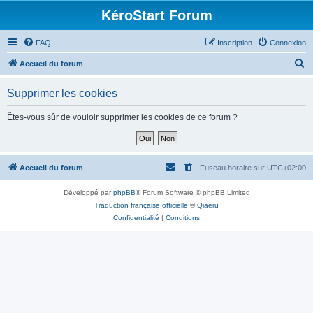
KéroStart Forum
FAQ
Inscription
Connexion
R
Accueil du forum
e
Supprimer les cookies
c
h
Êtes-vous sûr de vouloir supprimer les cookies de ce forum ?
e
r
c
Accueil du forum
Fuseau horaire sur
UTC+02:00
h
Développé par
phpBB
® Forum Software © phpBB Limited
e
Traduction française officielle
©
Qiaeru
r
Confidentialité
|
Conditions