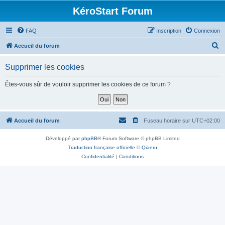
KéroStart Forum
FAQ
Inscription
Connexion
R
Accueil du forum
e
Supprimer les cookies
c
h
Êtes-vous sûr de vouloir supprimer les cookies de ce forum ?
e
r
c
Accueil du forum
Fuseau horaire sur
UTC+02:00
h
Développé par
phpBB
® Forum Software © phpBB Limited
e
Traduction française officielle
©
Qiaeru
r
Confidentialité
|
Conditions