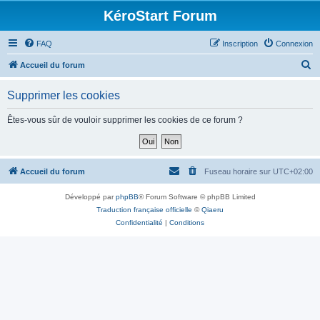
KéroStart Forum
FAQ
Inscription
Connexion
R
Accueil du forum
e
Supprimer les cookies
c
h
Êtes-vous sûr de vouloir supprimer les cookies de ce forum ?
e
r
c
Accueil du forum
Fuseau horaire sur
UTC+02:00
h
Développé par
phpBB
® Forum Software © phpBB Limited
e
Traduction française officielle
©
Qiaeru
r
Confidentialité
|
Conditions