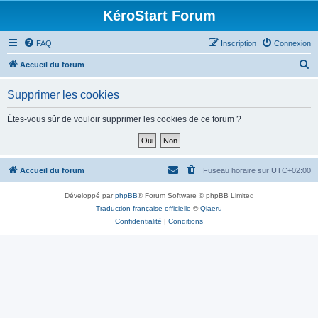
KéroStart Forum
FAQ
Inscription
Connexion
R
Accueil du forum
e
Supprimer les cookies
c
h
Êtes-vous sûr de vouloir supprimer les cookies de ce forum ?
e
r
c
Accueil du forum
Fuseau horaire sur
UTC+02:00
h
Développé par
phpBB
® Forum Software © phpBB Limited
e
Traduction française officielle
©
Qiaeru
r
Confidentialité
|
Conditions