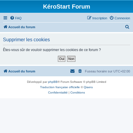
KéroStart Forum
FAQ
Inscription
Connexion
R
Accueil du forum
e
Supprimer les cookies
c
h
Êtes-vous sûr de vouloir supprimer les cookies de ce forum ?
e
r
c
Accueil du forum
Fuseau horaire sur
UTC+02:00
h
Développé par
phpBB
® Forum Software © phpBB Limited
e
Traduction française officielle
©
Qiaeru
r
Confidentialité
|
Conditions