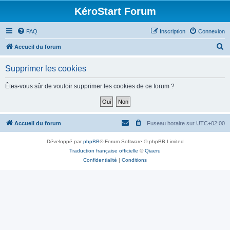
KéroStart Forum
FAQ
Inscription
Connexion
R
Accueil du forum
e
Supprimer les cookies
c
h
Êtes-vous sûr de vouloir supprimer les cookies de ce forum ?
e
r
c
Accueil du forum
Fuseau horaire sur
UTC+02:00
h
Développé par
phpBB
® Forum Software © phpBB Limited
e
Traduction française officielle
©
Qiaeru
r
Confidentialité
|
Conditions