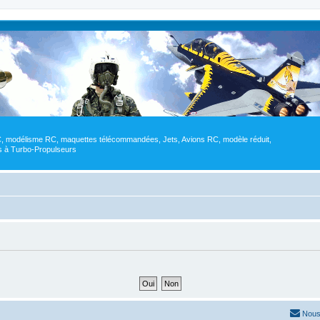
RC, modélisme RC, maquettes télécommandées, Jets, Avions RC, modèle réduit,
res à Turbo-Propulseurs
Nous