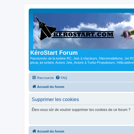
KéroStart Forum
Passionnés de la turbine RC, Jets à réacteurs, l'Aeromodelisme, Jet 
jetcat, jet turbine, Avions Jets, Avions à Turbo-Propulseurs, Hélicoptè
Raccourcis
FAQ
Accueil du forum
Supprimer les cookies
Êtes-vous sûr de vouloir supprimer les cookies de ce forum ?
Accueil du forum