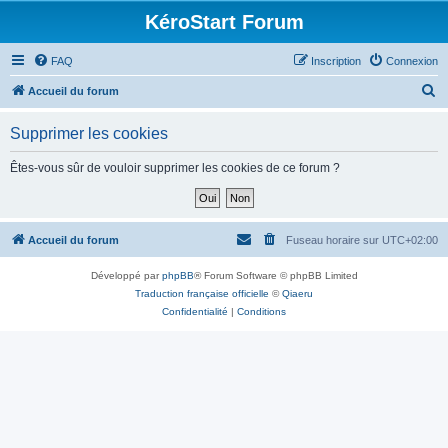
KéroStart Forum
FAQ
Inscription
Connexion
R
Accueil du forum
e
Supprimer les cookies
c
h
Êtes-vous sûr de vouloir supprimer les cookies de ce forum ?
e
r
c
Accueil du forum
Fuseau horaire sur
UTC+02:00
h
Développé par
phpBB
® Forum Software © phpBB Limited
e
Traduction française officielle
©
Qiaeru
r
Confidentialité
|
Conditions