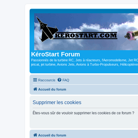
KéroStart Forum
Passionnés de la turbine RC, Jets à réacteurs, l'Aeromodelisme, Jet 
jetcat, jet turbine, Avions Jets, Avions à Turbo-Propulseurs, Hélicoptè
Raccourcis
FAQ
Accueil du forum
Supprimer les cookies
Êtes-vous sûr de vouloir supprimer les cookies de ce forum ?
Accueil du forum