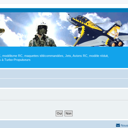
RC, modélisme RC, maquettes télécommandées, Jets, Avions RC, modèle réduit,
res à Turbo-Propulseurs
Nous