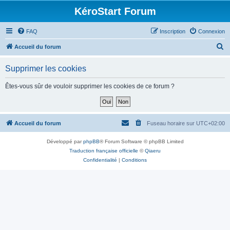
KéroStart Forum
FAQ
Inscription
Connexion
R
Accueil du forum
e
Supprimer les cookies
c
h
Êtes-vous sûr de vouloir supprimer les cookies de ce forum ?
e
r
c
Accueil du forum
Fuseau horaire sur
UTC+02:00
h
Développé par
phpBB
® Forum Software © phpBB Limited
e
Traduction française officielle
©
Qiaeru
r
Confidentialité
|
Conditions