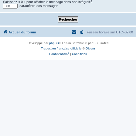
Saisissez « 0 » pour afficher le message dans son intégralité.
caractères des messages
Accueil du forum
Fuseau horaire sur
UTC+02:00
Développé par
phpBB
® Forum Software © phpBB Limited
Traduction française officielle
©
Qiaeru
Confidentialité
|
Conditions