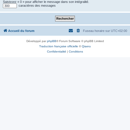
Saisissez « 0 » pour afficher le message dans son intégralité.
caractères des messages
Accueil du forum
Fuseau horaire sur
UTC+02:00
Développé par
phpBB
® Forum Software © phpBB Limited
Traduction française officielle
©
Qiaeru
Confidentialité
|
Conditions