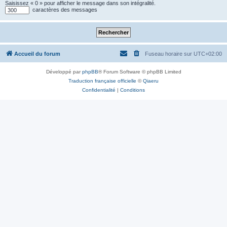
Saisissez « 0 » pour afficher le message dans son intégralité.
caractères des messages
Accueil du forum
Fuseau horaire sur
UTC+02:00
Développé par
phpBB
® Forum Software © phpBB Limited
Traduction française officielle
©
Qiaeru
Confidentialité
|
Conditions