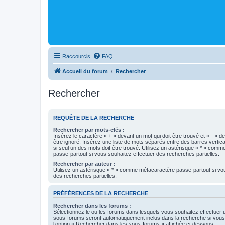
Raccourcis
FAQ
Accueil du forum
Rechercher
Rechercher
REQUÊTE DE LA RECHERCHE
Rechercher par mots-clés :
Insérez le caractère « + » devant un mot qui doit être trouvé et « - » d
être ignoré. Insérez une liste de mots séparés entre des barres vertica
si seul un des mots doit être trouvé. Utilisez un astérisque « * » com
passe-partout si vous souhaitez effectuer des recherches partielles.
Rechercher par auteur :
Utilisez un astérisque « * » comme métacaractère passe-partout si vo
des recherches partielles.
PRÉFÉRENCES DE LA RECHERCHE
Rechercher dans les forums :
Sélectionnez le ou les forums dans lesquels vous souhaitez effectuer
sous-forums seront automatiquement inclus dans la recherche si vou
l’option « Rechercher dans les sous-forums » affichée ci-dessous.