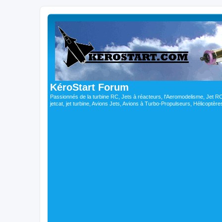
KéroStart Forum
Passionnés de la turbine RC, Jets à réacteurs, l'Aeromodelisme, Jet 
jetcat, jet turbine, Avions Jets, Avions à Turbo-Propulseurs, Hélicoptè