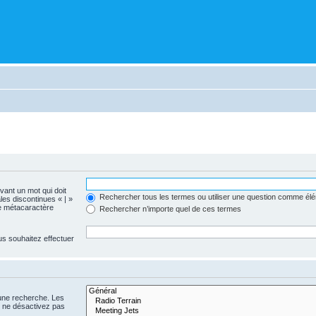
evant un mot qui doit
Rechercher tous les termes ou utiliser une question comme él
les discontinues « | »
me métacaractère
Rechercher n’importe quel de ces termes
us souhaitez effectuer
 une recherche. Les
s ne désactivez pas