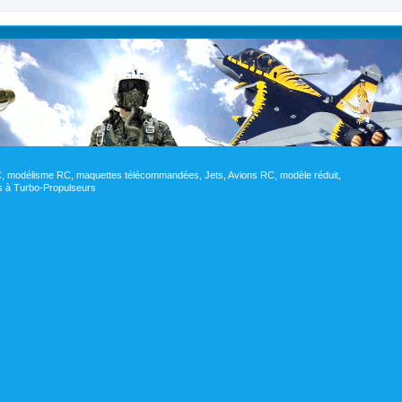
RC, modélisme RC, maquettes télécommandées, Jets, Avions RC, modèle réduit,
res à Turbo-Propulseurs