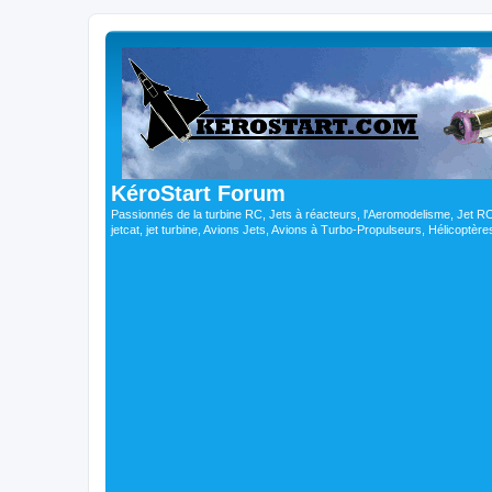
KéroStart Forum
Passionnés de la turbine RC, Jets à réacteurs, l'Aeromodelisme, Jet 
jetcat, jet turbine, Avions Jets, Avions à Turbo-Propulseurs, Hélicoptè