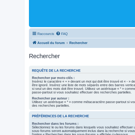
Raccourcis
FAQ
Accueil du forum
Rechercher
Rechercher
REQUÊTE DE LA RECHERCHE
Rechercher par mots-clés :
Insérez le caractère « + » devant un mot qui doit être trouvé et « - » d
être ignoré. Insérez une liste de mots séparés entre des barres vertica
si seul un des mots doit être trouvé. Utilisez un astérisque « * » com
passe-partout si vous souhaitez effectuer des recherches partielles.
Rechercher par auteur :
Utilisez un astérisque « * » comme métacaractère passe-partout si vo
des recherches partielles.
PRÉFÉRENCES DE LA RECHERCHE
Rechercher dans les forums :
Sélectionnez le ou les forums dans lesquels vous souhaitez effectuer
sous-forums seront automatiquement inclus dans la recherche si vou
l’option « Rechercher dans les sous-forums » affichée ci-dessous.