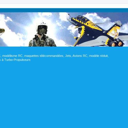
RC, modélisme RC, maquettes télécommandées, Jets, Avions RC, modèle réduit,
res à Turbo-Propulseurs