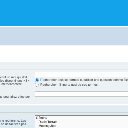
evant un mot qui doit
Rechercher tous les termes ou utiliser une question comme él
les discontinues « | »
me métacaractère
Rechercher n’importe quel de ces termes
us souhaitez effectuer
 une recherche. Les
s ne désactivez pas