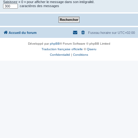
Saisissez « 0 » pour afficher le message dans son intégralité.
caractères des messages
Accueil du forum
Fuseau horaire sur
UTC+02:00
Développé par
phpBB
® Forum Software © phpBB Limited
Traduction française officielle
©
Qiaeru
Confidentialité
|
Conditions