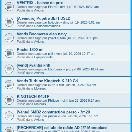
VENTRIX - baisse de prix
Dernier message par
Pierre
«
dim. juil. 19, 2026 10:32 am
Publié dans
Avions
[A vendre] Pupitre JETI DS12
Dernier message par
holicojet
«
dim. juil. 19, 2026 8:01 am
Publié dans
Radiocommandes
Vends Boomeran elan navy
Dernier message par
javijet
«
sam. juil. 18, 2026 3:05 pm
Publié dans
Avions
Poche 1800 ml
Dernier message par
phil
«
ven. juil. 10, 2026 10:47 am
Publié dans
Equipements
[vend] avantis krill
Dernier message par
Clior3max
«
jeu. juil. 09, 2026 10:41 am
Publié dans
Avions
Vends Turbine Kingtech K 210 G4
Dernier message par
extra
«
dim. juin 28, 2026 5:53 pm
Publié dans
Moteurs
KINGTECH K45TP
Dernier message par
Philippe
«
dim. juin 28, 2026 9:14 am
Publié dans
Moteurs
[Vente] SMB2 construction perso - 3m20
Dernier message par
jimibar
«
ven. juin 26, 2026 8:51 am
Publié dans
Avions
[RECHERCHE] cellule de rafale AD 1/7 Monoplace
Dernier message par
tom5972
«
lun. juin 08, 2026 1:16 pm