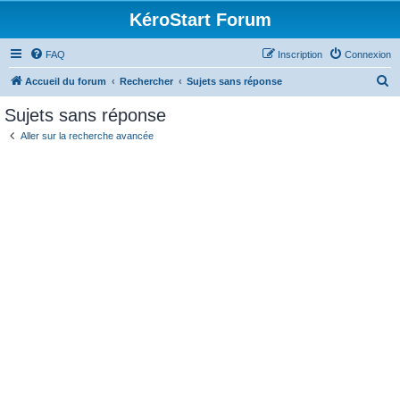
KéroStart Forum
FAQ
Inscription
Connexion
R
Accueil du forum
Rechercher
Sujets sans réponse
e
Sujets sans réponse
c
Aller sur la recherche avancée
h
e
r
c
h
e
r