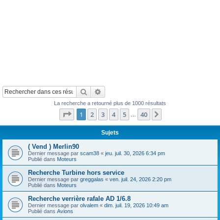
Rechercher
Recherche avancée
La recherche a retourné plus de 1000 résultats
Page
1
sur
40
1
2
3
4
5
40
Suivant
…
Sujets
( Vend ) Merlin90
Dernier message par
scam38
«
jeu. juil. 30, 2026 6:34 pm
Publié dans
Moteurs
Recherche Turbine hors service
Dernier message par
greggalas
«
ven. juil. 24, 2026 2:20 pm
Publié dans
Moteurs
Recherche verrière rafale AD 1/6.8
Dernier message par
olvalem
«
dim. juil. 19, 2026 10:49 am
Publié dans
Avions