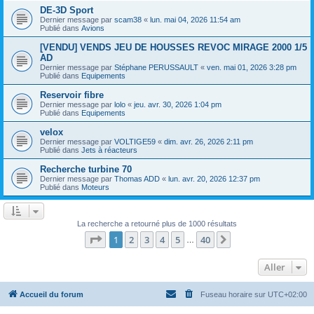
DE-3D Sport
Dernier message par
scam38
«
lun. mai 04, 2026 11:54 am
Publié dans
Avions
[VENDU] VENDS JEU DE HOUSSES REVOC MIRAGE 2000 1/5
AD
Dernier message par
Stéphane PERUSSAULT
«
ven. mai 01, 2026 3:28 pm
Publié dans
Equipements
Reservoir fibre
Dernier message par
lolo
«
jeu. avr. 30, 2026 1:04 pm
Publié dans
Equipements
velox
Dernier message par
VOLTIGE59
«
dim. avr. 26, 2026 2:11 pm
Publié dans
Jets à réacteurs
Recherche turbine 70
Dernier message par
Thomas ADD
«
lun. avr. 20, 2026 12:37 pm
Publié dans
Moteurs
La recherche a retourné plus de 1000 résultats
Page
1
sur
40
1
2
3
4
5
40
Suivant
…
Aller
Accueil du forum
Fuseau horaire sur
UTC+02:00