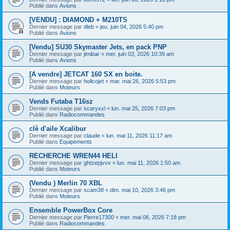
Publié dans
Avions
[VENDU] : DIAMOND + M210TS
Dernier message par
dleb
«
jeu. juin 04, 2026 5:40 pm
Publié dans
Avions
[Vendu] SU30 Skymaster Jets, en pack PNP
Dernier message par
jimibar
«
mer. juin 03, 2026 10:39 am
Publié dans
Avions
[A vendre] JETCAT 160 SX en boite.
Dernier message par
holicojet
«
mar. mai 26, 2026 5:53 pm
Publié dans
Moteurs
Vends Futaba T16sz
Dernier message par
scaryxxl
«
lun. mai 25, 2026 7:03 pm
Publié dans
Radiocommandes
clè d'aile Xcalibur
Dernier message par
claude
«
lun. mai 11, 2026 11:17 am
Publié dans
Equipements
RECHERCHE WREN44 HELI
Dernier message par
ghtzepjvvv
«
lun. mai 11, 2026 1:50 am
Publié dans
Moteurs
(Vendu ) Merlin 70 XBL
Dernier message par
scam38
«
dim. mai 10, 2026 3:46 pm
Publié dans
Moteurs
Ensemble PowerBox Core
Dernier message par
Pierre17300
«
mer. mai 06, 2026 7:18 pm
Publié dans
Radiocommandes