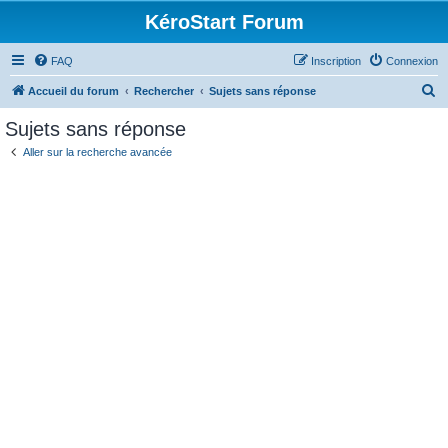
KéroStart Forum
FAQ
Inscription
Connexion
R
Accueil du forum
Rechercher
Sujets sans réponse
e
Sujets sans réponse
c
Aller sur la recherche avancée
h
e
r
c
h
e
r