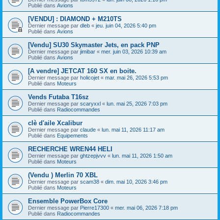
Publié dans
Avions
[VENDU] : DIAMOND + M210TS
Dernier message par
dleb
«
jeu. juin 04, 2026 5:40 pm
Publié dans
Avions
[Vendu] SU30 Skymaster Jets, en pack PNP
Dernier message par
jimibar
«
mer. juin 03, 2026 10:39 am
Publié dans
Avions
[A vendre] JETCAT 160 SX en boite.
Dernier message par
holicojet
«
mar. mai 26, 2026 5:53 pm
Publié dans
Moteurs
Vends Futaba T16sz
Dernier message par
scaryxxl
«
lun. mai 25, 2026 7:03 pm
Publié dans
Radiocommandes
clè d'aile Xcalibur
Dernier message par
claude
«
lun. mai 11, 2026 11:17 am
Publié dans
Equipements
RECHERCHE WREN44 HELI
Dernier message par
ghtzepjvvv
«
lun. mai 11, 2026 1:50 am
Publié dans
Moteurs
(Vendu ) Merlin 70 XBL
Dernier message par
scam38
«
dim. mai 10, 2026 3:46 pm
Publié dans
Moteurs
Ensemble PowerBox Core
Dernier message par
Pierre17300
«
mer. mai 06, 2026 7:18 pm
Publié dans
Radiocommandes