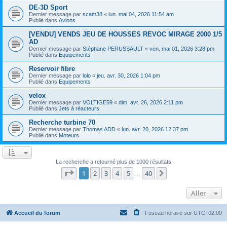
DE-3D Sport
Dernier message par
scam38
«
lun. mai 04, 2026 11:54 am
Publié dans
Avions
[VENDU] VENDS JEU DE HOUSSES REVOC MIRAGE 2000 1/5
AD
Dernier message par
Stéphane PERUSSAULT
«
ven. mai 01, 2026 3:28 pm
Publié dans
Equipements
Reservoir fibre
Dernier message par
lolo
«
jeu. avr. 30, 2026 1:04 pm
Publié dans
Equipements
velox
Dernier message par
VOLTIGE59
«
dim. avr. 26, 2026 2:11 pm
Publié dans
Jets à réacteurs
Recherche turbine 70
Dernier message par
Thomas ADD
«
lun. avr. 20, 2026 12:37 pm
Publié dans
Moteurs
La recherche a retourné plus de 1000 résultats
Page
1
sur
40
1
2
3
4
5
40
Suivant
…
Aller
Accueil du forum
Fuseau horaire sur
UTC+02:00