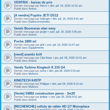
VENTRIX - baisse de prix
Dernier message par
Pierre
«
dim. juil. 19, 2026 10:32 am
Publié dans
Avions
[A vendre] Pupitre JETI DS12
Dernier message par
holicojet
«
dim. juil. 19, 2026 8:01 am
Publié dans
Radiocommandes
Vends Boomeran elan navy
Dernier message par
javijet
«
sam. juil. 18, 2026 3:05 pm
Publié dans
Avions
Poche 1800 ml
Dernier message par
phil
«
ven. juil. 10, 2026 10:47 am
Publié dans
Equipements
[vend] avantis krill
Dernier message par
Clior3max
«
jeu. juil. 09, 2026 10:41 am
Publié dans
Avions
Vends Turbine Kingtech K 210 G4
Dernier message par
extra
«
dim. juin 28, 2026 5:53 pm
Publié dans
Moteurs
KINGTECH K45TP
Dernier message par
Philippe
«
dim. juin 28, 2026 9:14 am
Publié dans
Moteurs
[Vente] SMB2 construction perso - 3m20
Dernier message par
jimibar
«
ven. juin 26, 2026 8:51 am
Publié dans
Avions
[RECHERCHE] cellule de rafale AD 1/7 Monoplace
Dernier message par
tom5972
«
lun. juin 08, 2026 1:16 pm