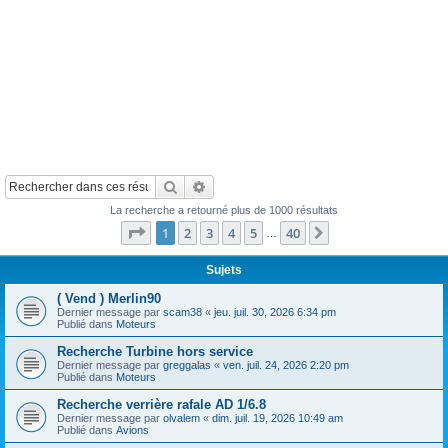
Rechercher
Recherche avancée
La recherche a retourné plus de 1000 résultats
Page
1
sur
40
1
2
3
4
5
40
Suivant
…
Sujets
( Vend ) Merlin90
Dernier message par
scam38
«
jeu. juil. 30, 2026 6:34 pm
Publié dans
Moteurs
Recherche Turbine hors service
Dernier message par
greggalas
«
ven. juil. 24, 2026 2:20 pm
Publié dans
Moteurs
Recherche verrière rafale AD 1/6.8
Dernier message par
olvalem
«
dim. juil. 19, 2026 10:49 am
Publié dans
Avions