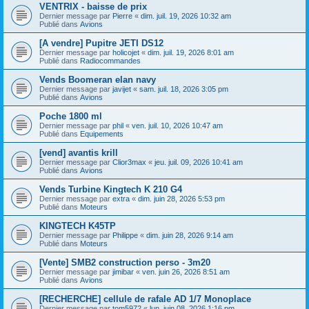
VENTRIX - baisse de prix
Dernier message par
Pierre
«
dim. juil. 19, 2026 10:32 am
Publié dans
Avions
[A vendre] Pupitre JETI DS12
Dernier message par
holicojet
«
dim. juil. 19, 2026 8:01 am
Publié dans
Radiocommandes
Vends Boomeran elan navy
Dernier message par
javijet
«
sam. juil. 18, 2026 3:05 pm
Publié dans
Avions
Poche 1800 ml
Dernier message par
phil
«
ven. juil. 10, 2026 10:47 am
Publié dans
Equipements
[vend] avantis krill
Dernier message par
Clior3max
«
jeu. juil. 09, 2026 10:41 am
Publié dans
Avions
Vends Turbine Kingtech K 210 G4
Dernier message par
extra
«
dim. juin 28, 2026 5:53 pm
Publié dans
Moteurs
KINGTECH K45TP
Dernier message par
Philippe
«
dim. juin 28, 2026 9:14 am
Publié dans
Moteurs
[Vente] SMB2 construction perso - 3m20
Dernier message par
jimibar
«
ven. juin 26, 2026 8:51 am
Publié dans
Avions
[RECHERCHE] cellule de rafale AD 1/7 Monoplace
Dernier message par
tom5972
«
lun. juin 08, 2026 1:16 pm