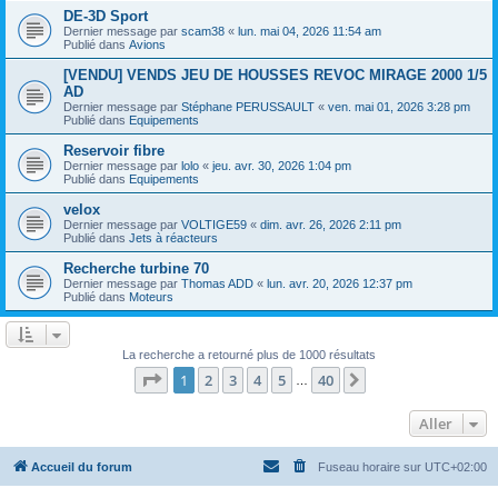
DE-3D Sport
Dernier message par
scam38
«
lun. mai 04, 2026 11:54 am
Publié dans
Avions
[VENDU] VENDS JEU DE HOUSSES REVOC MIRAGE 2000 1/5
AD
Dernier message par
Stéphane PERUSSAULT
«
ven. mai 01, 2026 3:28 pm
Publié dans
Equipements
Reservoir fibre
Dernier message par
lolo
«
jeu. avr. 30, 2026 1:04 pm
Publié dans
Equipements
velox
Dernier message par
VOLTIGE59
«
dim. avr. 26, 2026 2:11 pm
Publié dans
Jets à réacteurs
Recherche turbine 70
Dernier message par
Thomas ADD
«
lun. avr. 20, 2026 12:37 pm
Publié dans
Moteurs
La recherche a retourné plus de 1000 résultats
Page
1
sur
40
1
2
3
4
5
40
Suivant
…
Aller
Accueil du forum
Fuseau horaire sur
UTC+02:00