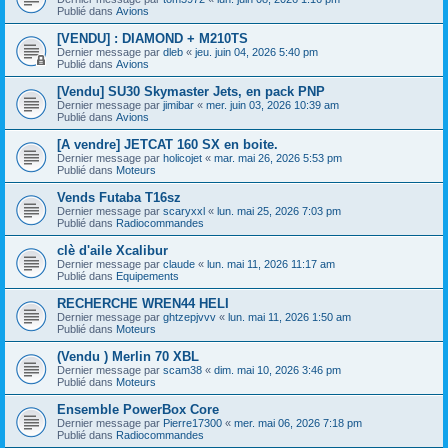
Publié dans
Avions
[VENDU] : DIAMOND + M210TS
Dernier message par
dleb
«
jeu. juin 04, 2026 5:40 pm
Publié dans
Avions
[Vendu] SU30 Skymaster Jets, en pack PNP
Dernier message par
jimibar
«
mer. juin 03, 2026 10:39 am
Publié dans
Avions
[A vendre] JETCAT 160 SX en boite.
Dernier message par
holicojet
«
mar. mai 26, 2026 5:53 pm
Publié dans
Moteurs
Vends Futaba T16sz
Dernier message par
scaryxxl
«
lun. mai 25, 2026 7:03 pm
Publié dans
Radiocommandes
clè d'aile Xcalibur
Dernier message par
claude
«
lun. mai 11, 2026 11:17 am
Publié dans
Equipements
RECHERCHE WREN44 HELI
Dernier message par
ghtzepjvvv
«
lun. mai 11, 2026 1:50 am
Publié dans
Moteurs
(Vendu ) Merlin 70 XBL
Dernier message par
scam38
«
dim. mai 10, 2026 3:46 pm
Publié dans
Moteurs
Ensemble PowerBox Core
Dernier message par
Pierre17300
«
mer. mai 06, 2026 7:18 pm
Publié dans
Radiocommandes