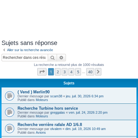
Sujets sans réponse
Aller sur la recherche avancée
Rechercher
Recherche avancée
La recherche a retourné plus de 1000 résultats
Page
1
sur
40
1
2
3
4
5
40
Suivant
…
Sujets
( Vend ) Merlin90
Dernier message par
scam38
«
jeu. juil. 30, 2026 6:34 pm
Publié dans
Moteurs
Recherche Turbine hors service
Dernier message par
greggalas
«
ven. juil. 24, 2026 2:20 pm
Publié dans
Moteurs
Recherche verrière rafale AD 1/6.8
Dernier message par
olvalem
«
dim. juil. 19, 2026 10:49 am
Publié dans
Avions