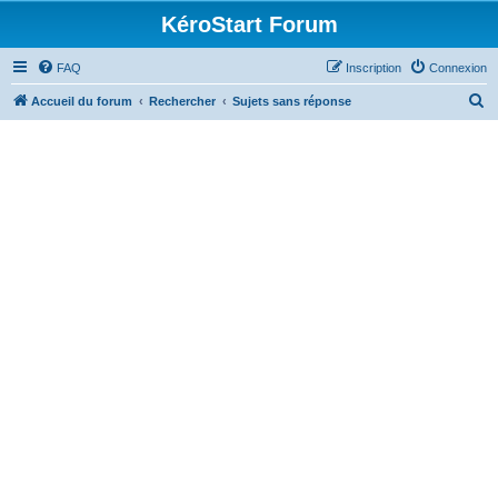
KéroStart Forum
FAQ
Inscription
Connexion
R
Accueil du forum
Rechercher
Sujets sans réponse
e
c
h
e
r
c
h
e
r