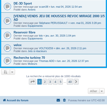
DE-3D Sport
Dernier message par
scam38
«
lun. mai 04, 2026 11:54 am
Publié dans
Avions
[VENDU] VENDS JEU DE HOUSSES REVOC MIRAGE 2000 1/5
AD
Dernier message par
Stéphane PERUSSAULT
«
ven. mai 01, 2026 3:28 pm
Publié dans
Equipements
Reservoir fibre
Dernier message par
lolo
«
jeu. avr. 30, 2026 1:04 pm
Publié dans
Equipements
velox
Dernier message par
VOLTIGE59
«
dim. avr. 26, 2026 2:11 pm
Publié dans
Jets à réacteurs
Recherche turbine 70
Dernier message par
Thomas ADD
«
lun. avr. 20, 2026 12:37 pm
Publié dans
Moteurs
La recherche a retourné plus de 1000 résultats
Page
1
sur
40
1
2
3
4
5
40
Suivant
…
Aller
Accueil du forum
Fuseau horaire sur
UTC+02:00