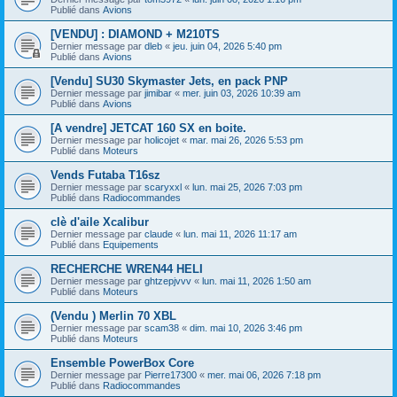
Publié dans
Avions
[VENDU] : DIAMOND + M210TS
Dernier message par
dleb
«
jeu. juin 04, 2026 5:40 pm
Publié dans
Avions
[Vendu] SU30 Skymaster Jets, en pack PNP
Dernier message par
jimibar
«
mer. juin 03, 2026 10:39 am
Publié dans
Avions
[A vendre] JETCAT 160 SX en boite.
Dernier message par
holicojet
«
mar. mai 26, 2026 5:53 pm
Publié dans
Moteurs
Vends Futaba T16sz
Dernier message par
scaryxxl
«
lun. mai 25, 2026 7:03 pm
Publié dans
Radiocommandes
clè d'aile Xcalibur
Dernier message par
claude
«
lun. mai 11, 2026 11:17 am
Publié dans
Equipements
RECHERCHE WREN44 HELI
Dernier message par
ghtzepjvvv
«
lun. mai 11, 2026 1:50 am
Publié dans
Moteurs
(Vendu ) Merlin 70 XBL
Dernier message par
scam38
«
dim. mai 10, 2026 3:46 pm
Publié dans
Moteurs
Ensemble PowerBox Core
Dernier message par
Pierre17300
«
mer. mai 06, 2026 7:18 pm
Publié dans
Radiocommandes