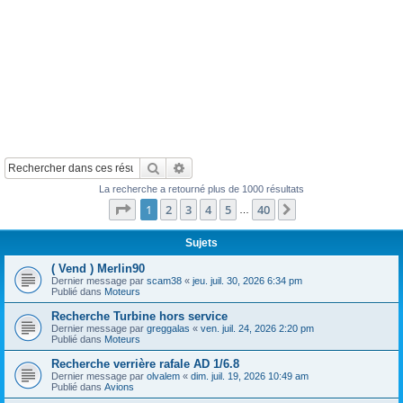
Rechercher
Recherche avancée
La recherche a retourné plus de 1000 résultats
Page
1
sur
40
1
2
3
4
5
40
Suivant
…
Sujets
( Vend ) Merlin90
Dernier message par
scam38
«
jeu. juil. 30, 2026 6:34 pm
Publié dans
Moteurs
Recherche Turbine hors service
Dernier message par
greggalas
«
ven. juil. 24, 2026 2:20 pm
Publié dans
Moteurs
Recherche verrière rafale AD 1/6.8
Dernier message par
olvalem
«
dim. juil. 19, 2026 10:49 am
Publié dans
Avions