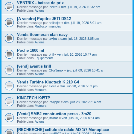
VENTRIX - baisse de prix
Dernier message par
Pierre
«
dim. juil. 19, 2026 10:32 am
Publié dans
Avions
[A vendre] Pupitre JETI DS12
Dernier message par
holicojet
«
dim. juil. 19, 2026 8:01 am
Publié dans
Radiocommandes
Vends Boomeran elan navy
Dernier message par
javijet
«
sam. juil. 18, 2026 3:05 pm
Publié dans
Avions
Poche 1800 ml
Dernier message par
phil
«
ven. juil. 10, 2026 10:47 am
Publié dans
Equipements
[vend] avantis krill
Dernier message par
Clior3max
«
jeu. juil. 09, 2026 10:41 am
Publié dans
Avions
Vends Turbine Kingtech K 210 G4
Dernier message par
extra
«
dim. juin 28, 2026 5:53 pm
Publié dans
Moteurs
KINGTECH K45TP
Dernier message par
Philippe
«
dim. juin 28, 2026 9:14 am
Publié dans
Moteurs
[Vente] SMB2 construction perso - 3m20
Dernier message par
jimibar
«
ven. juin 26, 2026 8:51 am
Publié dans
Avions
[RECHERCHE] cellule de rafale AD 1/7 Monoplace
Dernier message par
tom5972
«
lun. juin 08, 2026 1:16 pm