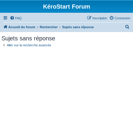
KéroStart Forum
FAQ
Inscription
Connexion
R
Accueil du forum
Rechercher
Sujets sans réponse
e
Sujets sans réponse
c
Aller sur la recherche avancée
h
e
r
c
h
e
r